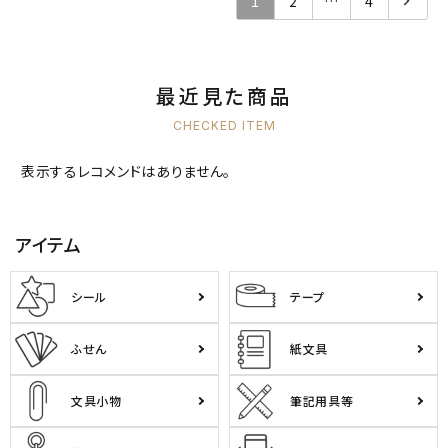
1
2
…
4
最近見た商品
CHECKED ITEM
表示するレコメンドはありません。
アイテム
シール
テープ
ふせん
紙文具
文具小物
筆記用具等