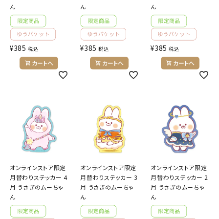
ようこそ ゲスト 様
ん
ん
ん
meeting_room
person
ログイン
会員登録
¥
385
¥
385
¥
385
税込
税込
税込
カートへ
カートへ
カートへ
公式
デコ部
公式
公式
オンラインストア限定
オンラインストア限定
オンラインストア限定
月替わりステッカー 4
月替わりステッカー 3
月替わりステッカー 2
月 うさぎのムーちゃ
月 うさぎのムーちゃ
月 うさぎのムーちゃ
ん
ん
ん