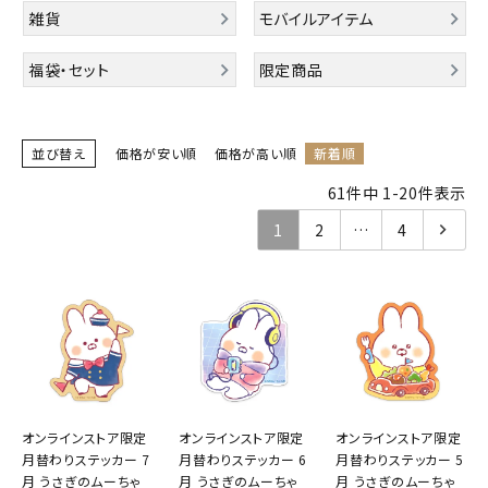
雑貨
モバイルアイテム
キャラクターから探す
福袋・セット
限定商品
アイテムから探す
並び替え
価格が安い順
価格が高い順
新着順
INFORMATION
61
件中
1
-
20
件表示
お知らせ
1
2
…
4
ご利用ガイド
よくあるご質問
プライバシーポリシー
特定商取引法について
お問い合わせ
オンラインストア限定
オンラインストア限定
オンラインストア限定
月替わりステッカー 7
月替わりステッカー 6
月替わりステッカー 5
ACCOUNT MENU
月 うさぎのムーちゃ
月 うさぎのムーちゃ
月 うさぎのムーちゃ