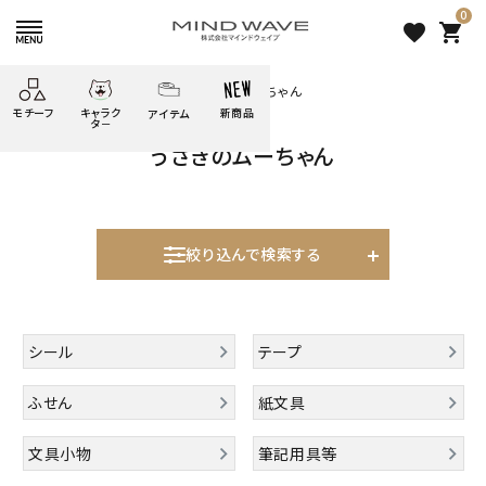
0
favorite
shopping_cart
HOME
すべての商品
うさぎのムーちゃん
モチーフ
キャラク
新商品
アイテム
search
タ－
うさぎのムーちゃん
ごろごろ
絞り込み検索
たべもの
しばんばん
どうぶつ
シール
テープ
にゃんすけ
うさぎの
ぴよこ豆
ふせん
紙文具
花・植物
ムーちゃん
絞り込んで検索する
だっとちゃん
文具小物
ばいばいべあ
筆記用具等
表示するレコメンドはありません。
ようこそ
モバイル
シール
テープ
雑貨
ゆるあにまる
かわうそ
アイテム
新着商品
ふせん
紙文具
ツンダちゃん
ウサコレフレンズ
人気商品から探す
文具小物
筆記用具等
一期一会
その他
モチーフから探す