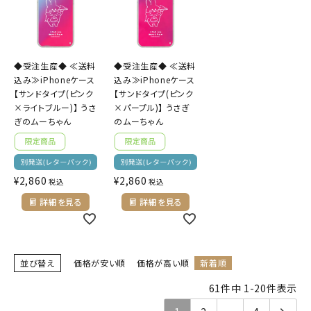
◆受注生産◆ ≪送料
◆受注生産◆ ≪送料
込み≫iPhoneケース
込み≫iPhoneケース
【サンドタイプ(ピンク
【サンドタイプ(ピンク
×ライトブルー)】 うさ
×パープル)】 うさぎ
ぎのムーちゃん
のムーちゃん
¥
2,860
¥
2,860
税込
税込
詳細を見る
詳細を見る
並び替え
価格が安い順
価格が高い順
新着順
61
件中
1
-
20
件表示