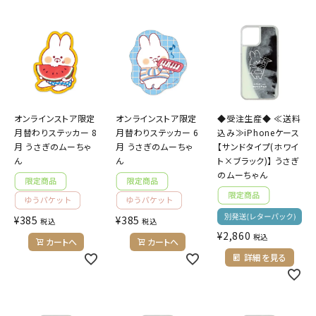
オンラインストア限定
オンラインストア限定
◆受注生産◆ ≪送料
月替わりステッカー 8
月替わりステッカー 6
込み≫iPhoneケース
月 うさぎのムーちゃ
月 うさぎのムーちゃ
【サンドタイプ(ホワイ
ん
ん
ト×ブラック)】 うさぎ
のムーちゃん
¥
385
¥
385
税込
税込
¥
2,860
税込
カートへ
カートへ
詳細を見る