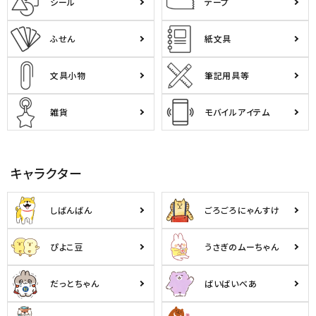
シール
テープ
ようこそ ゲスト 様
ふせん
紙文具
meeting_room
person
ログイン
会員登録
文具小物
筆記用具等
雑貨
モバイルアイテム
公式
デコ部
公式
公式
キャラクター
しばんばん
ごろごろにゃんすけ
ぴよこ豆
うさぎのムーちゃん
だっとちゃん
ばいばいべあ