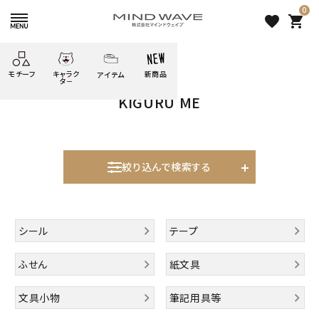
0
favorite
shopping_cart
HOME
すべての商品
KIGURU ME
モチーフ
キャラク
新商品
アイテム
search
タ－
KIGURU ME
ごろごろ
絞り込み検索
たべもの
しばんばん
どうぶつ
シール
テープ
にゃんすけ
うさぎの
ぴよこ豆
ふせん
紙文具
花・植物
ムーちゃん
絞り込んで検索する
だっとちゃん
文具小物
ばいばいべあ
筆記用具等
表示するレコメンドはありません。
ようこそ
モバイル
シール
テープ
雑貨
ゆるあにまる
かわうそ
アイテム
新着商品
ふせん
紙文具
ツンダちゃん
ウサコレフレンズ
人気商品から探す
文具小物
筆記用具等
一期一会
その他
モチーフから探す