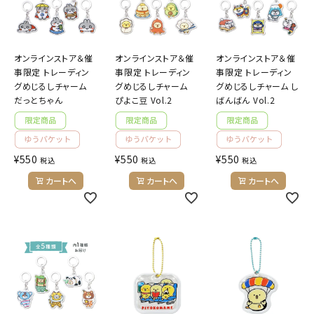
ようこそ ゲスト 様
meeting_room
person
ログイン
会員登録
オンラインストア＆催
オンラインストア＆催
オンラインストア＆催
事限定 トレーディン
事限定 トレーディン
事限定 トレーディン
グめじるしチャーム
グめじるしチャーム
グめじるしチャーム し
だっとちゃん
ぴよこ豆 Vol.2
ばんばん Vol.2
公式
デコ部
公式
公式
¥
550
¥
550
¥
550
税込
税込
税込
カートへ
カートへ
カートへ