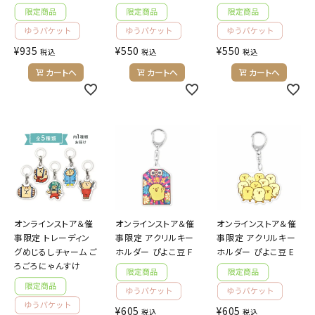
¥
935
¥
550
¥
550
税込
税込
税込
カートへ
カートへ
カートへ
オンラインストア＆催
オンラインストア＆催
オンラインストア＆催
事限定 トレーディン
事限定 アクリルキー
事限定 アクリルキー
グめじるしチャーム ご
ホルダー ぴよこ豆 F
ホルダー ぴよこ豆 E
ろごろにゃんすけ
¥
605
¥
605
税込
税込