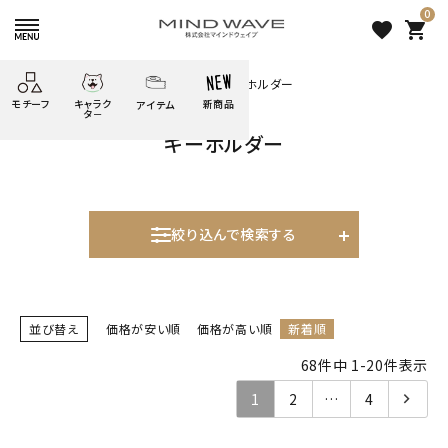
0
favorite
shopping_cart
HOME
すべての商品
雑貨
キーホルダー
モチーフ
キャラク
新商品
アイテム
search
タ－
キーホルダー
ごろごろ
絞り込み検索
たべもの
しばんばん
どうぶつ
シール
テープ
にゃんすけ
うさぎの
ぴよこ豆
ふせん
紙文具
花・植物
ムーちゃん
絞り込んで検索する
だっとちゃん
文具小物
ばいばいべあ
筆記用具等
表示するレコメンドはありません。
ようこそ
モバイル
雑貨
ゆるあにまる
並び替え
価格が安い順
価格が高い順
新着順
かわうそ
アイテム
新着商品
68
件中
1
-
20
件表示
ツンダちゃん
ウサコレフレンズ
人気商品から探す
1
2
…
4
一期一会
その他
モチーフから探す