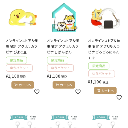
キャラクターから探す
アイテムから探す
オンラインストア＆催
オンラインストア＆催
オンラインストア＆催
INFORMATION
事限定 アクリルカラ
事限定 アクリルカラ
事限定 アクリルカラ
ビナ ぴよこ豆
ビナ しばんばん
ビナ ごろごろにゃん
お知らせ
すけ
ご利用ガイド
¥
1,100
¥
1,100
税込
税込
よくあるご質問
¥
1,100
税込
カートへ
カートへ
プライバシーポリシー
カートへ
特定商取引法について
お問い合わせ
ACCOUNT MENU