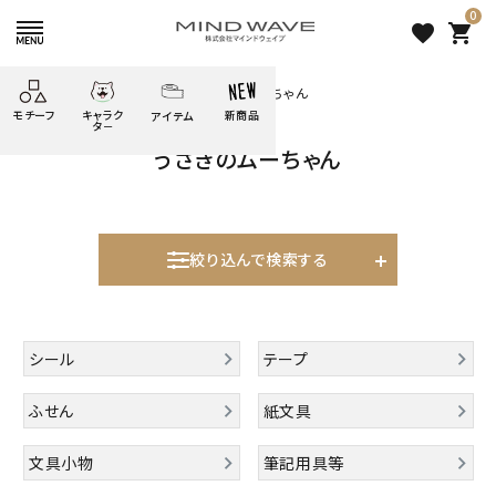
0
favorite
shopping_cart
HOME
すべての商品
うさぎのムーちゃん
モチーフ
キャラク
新商品
アイテム
search
タ－
うさぎのムーちゃん
ごろごろ
絞り込み検索
たべもの
しばんばん
どうぶつ
シール
テープ
にゃんすけ
うさぎの
ぴよこ豆
ふせん
紙文具
花・植物
ムーちゃん
絞り込んで検索する
だっとちゃん
文具小物
ばいばいべあ
筆記用具等
表示するレコメンドはありません。
ようこそ
モバイル
シール
テープ
雑貨
ゆるあにまる
かわうそ
アイテム
新着商品
ふせん
紙文具
ツンダちゃん
ウサコレフレンズ
人気商品から探す
文具小物
筆記用具等
一期一会
その他
モチーフから探す