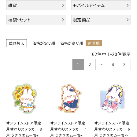
雑貨
モバイルアイテム
キャラクターから探す
福袋・セット
限定商品
アイテムから探す
並び替え
価格が安い順
価格が高い順
新着順
INFORMATION
62
件中
1
-
20
件表示
お知らせ
1
2
…
4
ご利用ガイド
よくあるご質問
プライバシーポリシー
特定商取引法について
お問い合わせ
オンラインストア限定
オンラインストア限定
オンラインストア限定
月替わりステッカー 8
月替わりステッカー 7
月替わりステッカー 6
ACCOUNT MENU
月 うさぎのムーちゃ
月 うさぎのムーちゃ
月 うさぎのムーちゃ