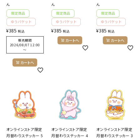
ようこそ ゲスト 様
ん
ん
ん
meeting_room
person
ログイン
会員登録
¥
385
¥
385
¥
385
税込
税込
税込
カートへ
カートへ
販売期間
2026/08/07 12:00
〜
公式
デコ部
公式
公式
カートへ
オンラインストア限定
オンラインストア限定
オンラインストア限定
月替わりステッカー 5
月替わりステッカー 4
月替わりステッカー 3