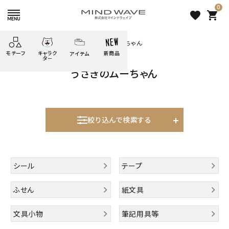
0
favorite
shopping_cart
HOME
すべての商品
うさぎのムーちゃん
モチーフ
キャラク
新商品
アイテム
search
タ－
うさぎのムーちゃん
ごろごろ
絞り込み検索
たべもの
しばんばん
どうぶつ
シール
テープ
にゃんすけ
うさぎの
ぴよこ豆
ふせん
紙文具
花・植物
ムーちゃん
絞り込んで検索する
だっとちゃん
文具小物
ばいばいべあ
筆記用具等
表示するレコメンドはありません。
ようこそ
モバイル
シール
テープ
雑貨
ゆるあにまる
かわうそ
アイテム
新着商品
ふせん
紙文具
ツンダちゃん
ウサコレフレンズ
人気商品から探す
文具小物
筆記用具等
一期一会
その他
モチーフから探す