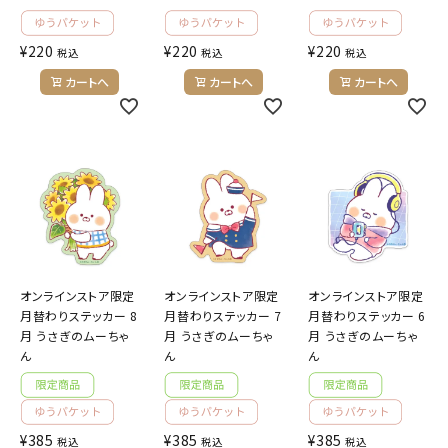
ようこそ ゲスト 様
¥
220
¥
220
¥
220
税込
税込
税込
meeting_room
person
ログイン
会員登録
カートへ
カートへ
カートへ
公式
デコ部
公式
公式
オンラインストア限定
オンラインストア限定
オンラインストア限定
月替わりステッカー 8
月替わりステッカー 7
月替わりステッカー 6
月 うさぎのムーちゃ
月 うさぎのムーちゃ
月 うさぎのムーちゃ
ん
ん
ん
¥
385
¥
385
¥
385
税込
税込
税込