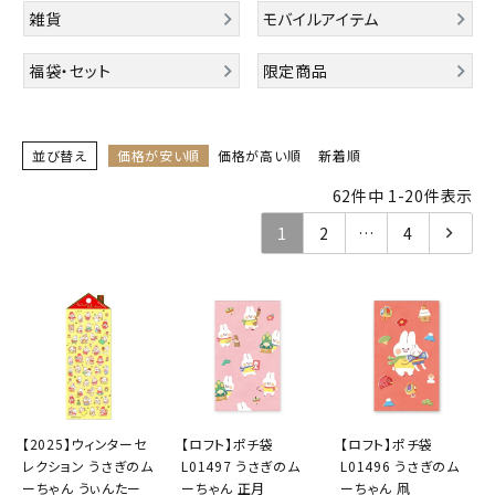
雑貨
モバイルアイテム
キャラクターから探す
福袋・セット
限定商品
アイテムから探す
並び替え
価格が安い順
価格が高い順
新着順
INFORMATION
62
件中
1
-
20
件表示
お知らせ
1
2
…
4
ご利用ガイド
よくあるご質問
プライバシーポリシー
特定商取引法について
お問い合わせ
【2025】ウィンターセ
【ロフト】ポチ袋
【ロフト】ポチ袋
レクション うさぎのム
L01497 うさぎのム
L01496 うさぎのム
ACCOUNT MENU
ーちゃん うぃんたー
ーちゃん 正月
ーちゃん 凧