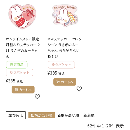
オンラインストア限定
MWステッカー セレク
月替わりステッカー 2
ション うさぎのムー
月 うさぎのムーちゃ
ちゃん あらがえない
ん
ねむけ
¥
385
税込
¥
385
税込
カートへ
カートへ
並び替え
価格が安い順
価格が高い順
新着順
62
件中
1
-
20
件表示