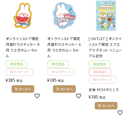
オンラインストア限定
オンラインストア限定
[ OUTLET ] オンライ
月替わりステッカー 8
月替わりステッカー 6
ンストア限定 スクエ
月 うさぎのムーちゃ
月 うさぎのムーちゃ
アマグネット リニュー
ん
ん
アル記念
¥
385
¥
385
税込
税込
カートへ
カートへ
¥
550
のところ
定価
¥
385
税込
カートへ