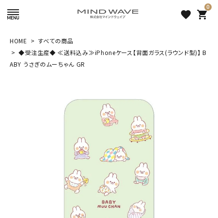
0
favorite
shopping_cart
HOME
すべての商品
search
◆受注生産◆ ≪送料込み≫iPhoneケース【背面ガラス(ラウンド型)】 B
ABY うさぎのムーちゃん GR
絞り込み検索
◆受注生産◆ ≪送料込み
≫iPhoneケース【背面ガラス
(ラウンド型)】 BABY うさぎの
2,860 円
（税込）