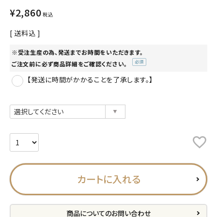
¥
2,860
税込
プライバシーポリシー
送料込
特定商取引法について
お問い合わせ
※受注生産の為、発送までお時間をいただきます。
ご注文前に必ず商品詳細をご確認ください。
(必
ACCOUNT MENU
【発送に時間がかかることを了承します。】
須)
ようこそ ゲスト 様
meeting_room
person
ログイン
会員登録
公式
デコ部
公式
公式
カートに入れる
商品についてのお問い合わせ