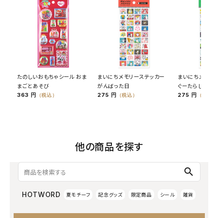
たのしいおもちゃシール おま
まいにちメモリーステッカー
まいにちメモリ
まごとあそび
がんばった日
ぐーたらした日
363 円
275 円
275 円
（税込）
（税込）
（税込）
他の商品を探す
search
HOTWORD
夏モチーフ
記念グッズ
限定商品
シール
雑貨