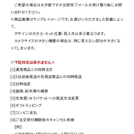
ご希望の場合はお手数ですが出荷完了メールお受け取り後にお問
い合わせください。
※商品画像はサンプルイメージです。お選びいただきました型番によっ
て、
デザインの大きさ・カット位置・見え方は多少異なります。
カメラサイズの大きい機種の場合は、特に見えない部分が大きくな
ってしまいます。
※下記対応は承れません※
[1]通常商品との同時注文
[2]5日前後発送の別発送商品との同時発送
[3]日時指定
[4]破損、紛失等の補償
[5]宅急便/ゆうパケットへの発送方法変更
[6]ギフトラッピング
[7]コンビニ支払
[8]ご注文受付期間後のキャンセル依頼
【例】
ご注文受付：4月4日12:00～5月5日11:59