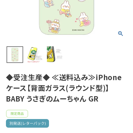
ムーちゃん GR
新着商品
人気商品から探す
モチーフから探す
キャラクターから探す
◆受注生産◆ ≪送料込み≫iPhone
アイテムから探す
ケース【背面ガラス(ラウンド型)】
INFORMATION
BABY うさぎのムーちゃん GR
お知らせ
ご利用ガイド
よくあるご質問