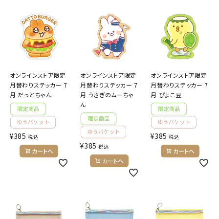
ようこそ ゲスト 様
meeting_room
person
ログイン
会員登録
オンラインストア限定
オンラインストア限定
オンラインストア限定
月替わりステッカー 7
月替わりステッカー 7
月替わりステッカー 7
公式
デコ部
公式
公式
月 だっとちゃん
月 うさぎのムーちゃ
月 ぴよこ豆
ん
¥
385
¥
385
税込
税込
¥
385
税込
カートへ
カートへ
カートへ