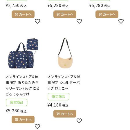
¥
2,750
¥
5,280
¥
5,280
税込
税込
税込
カートへ
カートへ
カートへ
オンラインストア＆催
オンラインストア＆催
事限定 折りたたみキ
事限定 ショルダーバ
ャリーオンバッグ ごろ
ッグ ぴよこ豆
ごろにゃんすけ
¥
4,180
税込
¥
5,280
税込
カートへ
カートへ