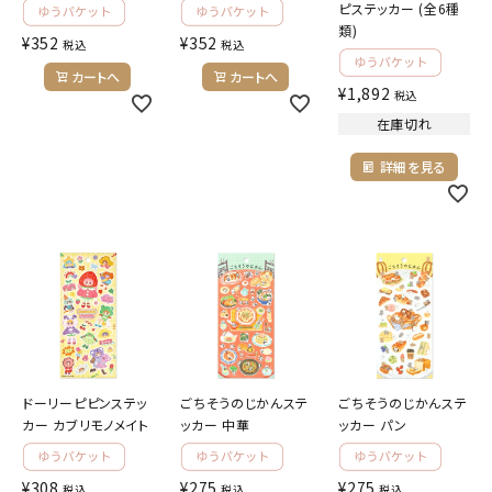
ピステッカー (全6種
類)
¥
352
¥
352
税込
税込
カートへ
カートへ
¥
1,892
税込
在庫切れ
詳細を見る
ドーリーピピンステッ
ごちそうのじかんステ
ごちそうのじかんステ
カー カブリモノメイト
ッカー 中華
ッカー パン
¥
308
¥
275
¥
275
税込
税込
税込