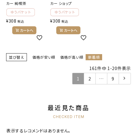
カー 純喫茶
カー ショップ
¥
308
¥
308
税込
税込
カートへ
カートへ
並び替え
価格が安い順
価格が高い順
新着順
161
件中
1
-
20
件表示
1
2
…
9
最近見た商品
CHECKED ITEM
表示するレコメンドはありません。