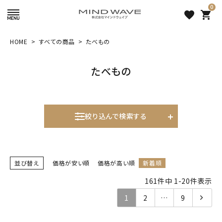
0
favorite
shopping_cart
HOME
すべての商品
たべもの
search
たべもの
絞り込み検索
絞り込んで検索する
表示するレコメンドはありません。
並び替え
価格が安い順
価格が高い順
新着順
新着商品
161
件中
1
-
20
件表示
人気商品から探す
1
2
…
9
モチーフから探す