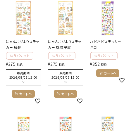
キャラクターから探す
アイテムから探す
にゃんこびよりステッ
にゃんこびよりステッ
ハピハピステッカー
INFORMATION
カー 縁側
カー 駄菓子屋
ネコ
お知らせ
¥
275
¥
275
¥
352
税込
税込
税込
ご利用ガイド
カートへ
販売期間
販売期間
2026/08/07 12:00
2026/08/07 12:00
よくあるご質問
〜
〜
プライバシーポリシー
カートへ
カートへ
特定商取引法について
お問い合わせ
ACCOUNT MENU