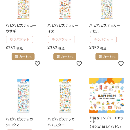
ようこそ ゲスト 様
meeting_room
person
ログイン
会員登録
ハピハピステッカー
ハピハピステッカー
ハピハピステッカー
ウサギ
イヌ
アヒル
¥
352
¥
352
¥
352
税込
税込
税込
公式
デコ部
公式
公式
カートへ
カートへ
カートへ
お得なコンプリートセッ
ハピハピステッカー
ハピハピステッカー
ト♪
シロクマ
ハムスター
【まとめ買い】ハピハ