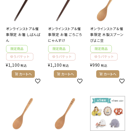
ようこそ ゲスト 様
meeting_room
person
ログイン
会員登録
オンラインストア＆催
オンラインストア＆催
オンラインストア＆催
事限定 お箸 しばんば
事限定 お箸 ごろごろ
事限定 木製スプーン
ん
にゃんすけ
ぴよこ豆
公式
デコ部
公式
公式
¥
1,100
¥
1,100
¥
990
税込
税込
税込
カートへ
カートへ
カートへ