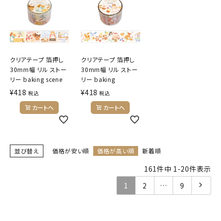
クリアテープ 箔押し
クリアテープ 箔押し
30mm幅 リル ストー
30mm幅 リル ストー
リー baking scene
リー baking
¥
418
¥
418
税込
税込
カートへ
カートへ
並び替え
価格が安い順
価格が高い順
新着順
161
件中
1
-
20
件表示
1
2
…
9