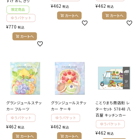
すけ おにぎり
¥
462
¥
462
税込
税込
カートへ
カートへ
¥
770
税込
カートへ
グランジュールステッ
グランジュールステッ
ことりまち商店街 レ
カー フルーツ
カー ケーキ
ターセット 57848 八
百屋 キッチンカー
¥
462
¥
462
税込
税込
¥
462
税込
カートへ
カートへ