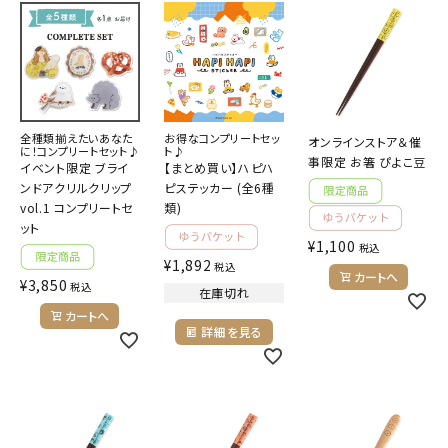
キャラクターから探す
アイテムから探す
全種類揃えたいあなた
お得なコンプリートセッ
オンラインストア＆催
INFORMATION
に！コンプリートセット♪
ト♪
事限定 お箸 ぴよこ豆
イベント限定 ブライ
【まとめ買い】ハピハ
ンドアクリルクリップ
ピステッカー (全6種
お知らせ
vol.1 コンプリートセ
類)
ット
ご利用ガイド
¥
1,100
税込
¥
1,892
税込
よくあるご質問
カートへ
¥
3,850
税込
在庫切れ
プライバシーポリシー
カートへ
詳細を見る
特定商取引法について
お問い合わせ
ACCOUNT MENU