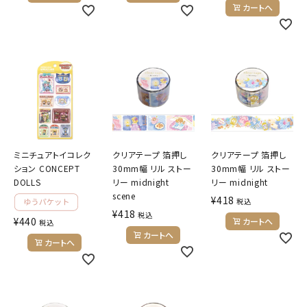
カートへ
ミニチュアトイコレク
クリアテープ 箔押し
クリアテープ 箔押し
ション CONCEPT
30mm幅 リル ストー
30mm幅 リル ストー
DOLLS
リー midnight
リー midnight
scene
¥
418
税込
¥
418
税込
¥
440
カートへ
税込
カートへ
カートへ