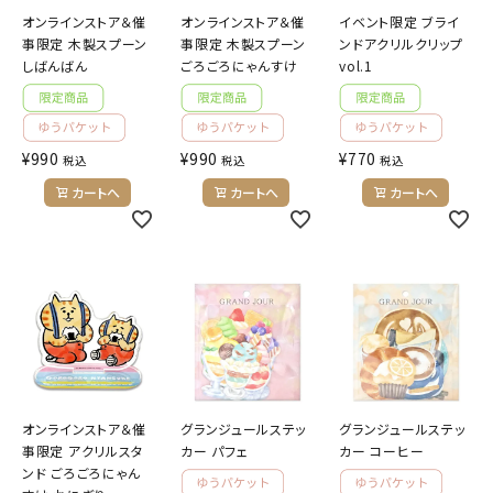
オンラインストア＆催
オンラインストア＆催
イベント限定 ブライ
事限定 木製スプーン
事限定 木製スプーン
ンドアクリルクリップ
しばんばん
ごろごろにゃんすけ
vol.1
¥
990
¥
990
¥
770
税込
税込
税込
カートへ
カートへ
カートへ
オンラインストア＆催
グランジュールステッ
グランジュールステッ
事限定 アクリルスタ
カー パフェ
カー コーヒー
ンド ごろごろにゃん