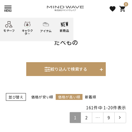
0
favorite
shopping_cart
HOME
すべての商品
たべもの
モチーフ
キャラク
新商品
アイテム
search
タ－
たべもの
ごろごろ
絞り込み検索
たべもの
しばんばん
どうぶつ
シール
テープ
にゃんすけ
うさぎの
ぴよこ豆
ふせん
紙文具
花・植物
ムーちゃん
絞り込んで検索する
だっとちゃん
文具小物
ばいばいべあ
筆記用具等
表示するレコメンドはありません。
ようこそ
モバイル
雑貨
ゆるあにまる
並び替え
価格が安い順
価格が高い順
新着順
かわうそ
アイテム
新着商品
161
件中
1
-
20
件表示
ツンダちゃん
ウサコレフレンズ
人気商品から探す
1
2
…
9
一期一会
その他
モチーフから探す