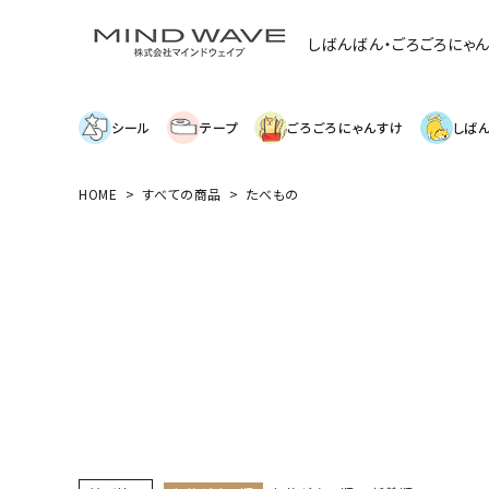
しばんばん・ごろごろにゃ
シール
テープ
ごろごろにゃんすけ
しば
HOME
すべての商品
たべもの
search
絞り込み検索
表示するレコメンドはありません。
新着商品