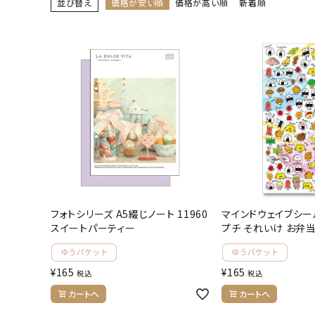
並び替え
価格が安い順
価格が高い順
新着順
人気商品から探す
モチーフから探す
キャラクターから探す
アイテムから探す
INFORMATION
お知らせ
フォトシリーズ A5綴じノート 11960
マインドウェイブシール
ご利用ガイド
スイートパーティー
プチ それいけ お弁
よくあるご質問
¥
165
¥
165
税込
税込
プライバシーポリシー
カートへ
カートへ
特定商取引法について