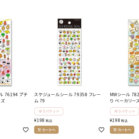
 76194 プチ
スケジュールシール 79358 フレー
MWシール 78
当ズ
ム 79
り ベーカリー
¥
198
¥
198
税込
税込
カートへ
カートへ