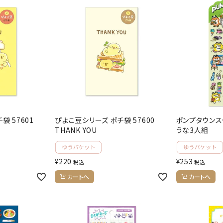
袋 57601
ぴよこ豆シリーズ ポチ袋 57600
ポンプタウンス
THANK YOU
うな3人組
¥
220
¥
253
税込
税込
カートへ
カートへ