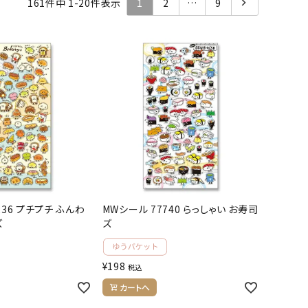
161
件中
1
-
20
件表示
1
2
…
9
236 プチプチ ふんわ
MWシール 77740 らっしゃい お寿司
ズ
ズ
¥
198
税込
カートへ