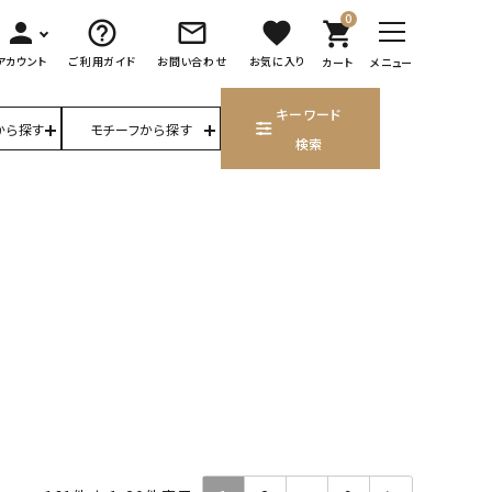
0
person
help_outline
mail_outline
favorite
shopping_cart
アカウント
ご利用ガイド
お問い合わせ
お気に入り
カート
メニュー
キーワード
から探す
モチーフから探す
検索