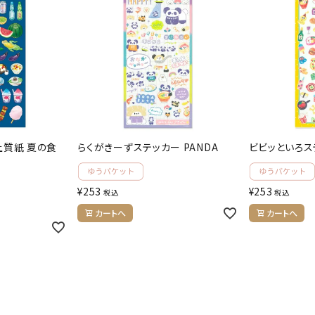
上質紙 夏の食
らくがきーずステッカー PANDA
ビビッといろス
¥
253
¥
253
税込
税込
カートへ
カートへ