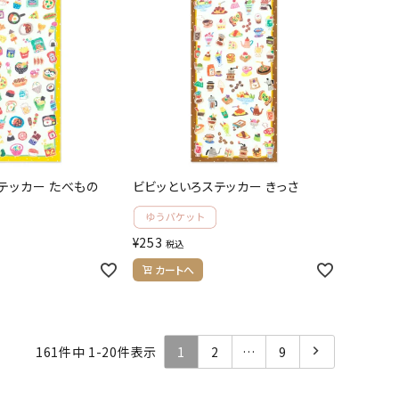
テッカー たべもの
ビビッといろステッカー きっさ
¥
253
税込
カートへ
161
件中
1
-
20
件表示
1
2
…
9