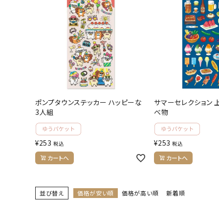
ポンプタウンステッカー ハッピーな
サマーセレクション 
3人組
べ物
¥
253
¥
253
税込
税込
カートへ
カートへ
並び替え
価格が安い順
価格が高い順
新着順