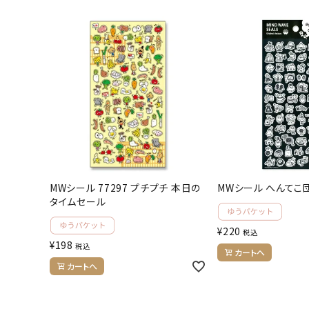
お問い合わせ
ACCOUNT MENU
ようこそ ゲスト 様
meeting_room
person
ログイン
会員登録
公式
デコ部
公式
公式
MWシール 77297 プチプチ 本日の
MWシール へんてこ
タイムセール
¥
220
税込
¥
198
税込
カートへ
カートへ