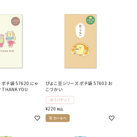
ポチ袋 57620 にゃ
ぴよこ豆シリーズ ポチ袋 57603 お
THANK YOU
こづかい
¥
220
税込
カートへ