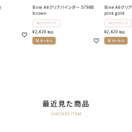
地
Bine A6クリアバインダー 57988
Bine A6クリ
brown
pink gold
¥
2,420
¥
2,420
税込
税込
カートへ
カートへ
最近見た商品
CHECKED ITEM