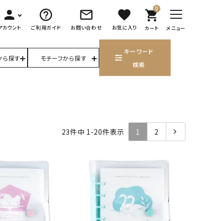
0
person
help_outline
mail_outline
favorite
shopping_cart
アカウント
ご利用ガイド
お問い合わせ
お気に入り
カート
メニュー
キーワード
から探す
モチーフから探す
検索
23
件中
1
-
20
件表示
1
2