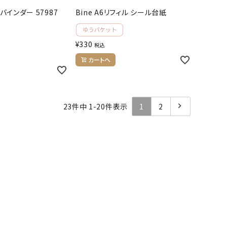
アバインダー 57987
Bine A6リフィル シール台紙
¥
330
税込
カートへ
23
件中
1
-
20
件表示
1
2