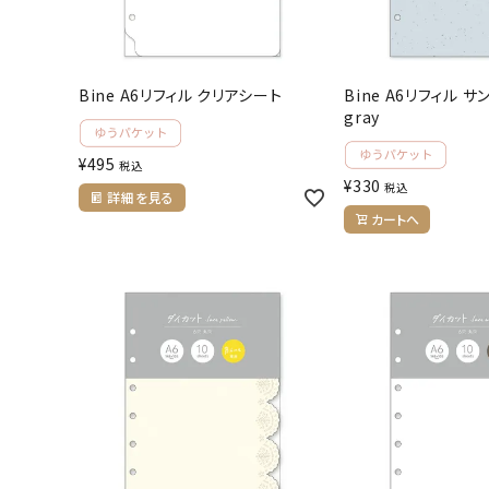
お問い合わせ
ACCOUNT MENU
Bine A6リフィル クリアシート
Bine A6リフィル サ
ようこそ ゲスト 様
gray
meeting_room
person
ログイン
会員登録
¥
495
税込
¥
330
税込
詳細を見る
カートへ
公式
デコ部
公式
公式