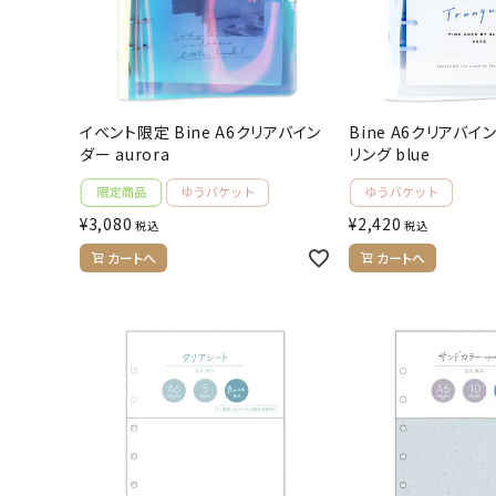
人気商品から探す
モチーフから探す
イベント限定 Bine A6クリアバイン
Bine A6クリアバイ
キャラクターから探す
ダー aurora
リング blue
アイテムから探す
¥
3,080
¥
2,420
税込
税込
INFORMATION
カートへ
カートへ
お知らせ
ご利用ガイド
よくあるご質問
プライバシーポリシー
特定商取引法について