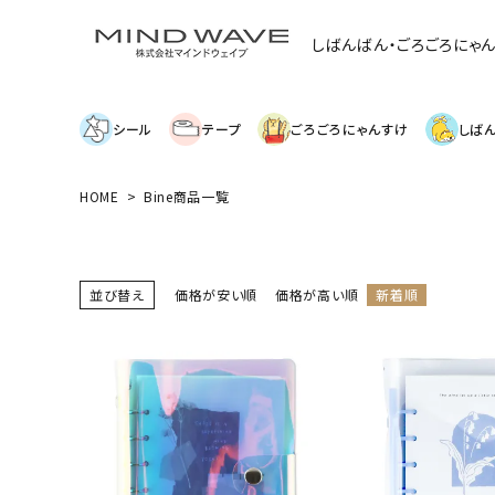
しばんばん・ごろごろにゃ
シール
テープ
ごろごろにゃんすけ
しば
HOME
Bine商品一覧
search
絞り込み検索
並び替え
価格が安い順
価格が高い順
新着順
表示するレコメンドはありません。
新着商品