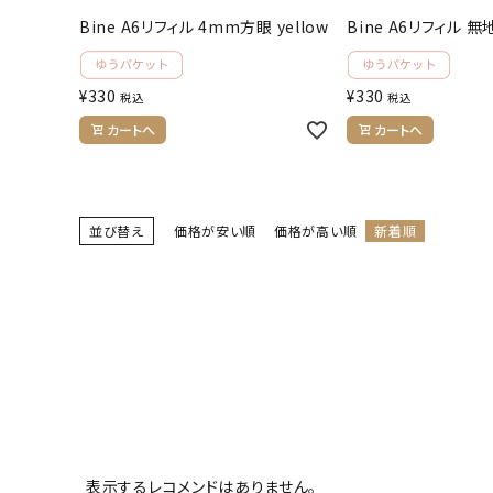
Bine A6リフィル 4mm方眼 yellow
Bine A6リフィル 無
¥
330
¥
330
税込
税込
カートへ
カートへ
並び替え
価格が安い順
価格が高い順
新着順
表示するレコメンドはありません。