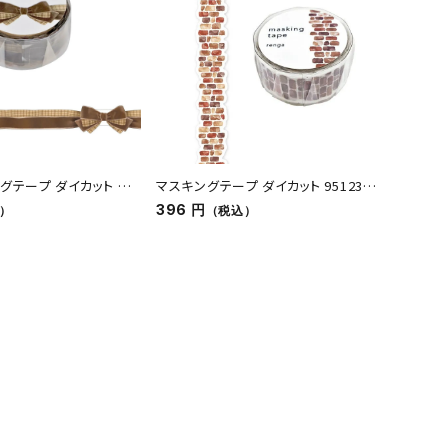
グテープ ダイカット ベ
マスキングテープ ダイカット 95123
マスキン
renga
396 円
275 
）
（税込）