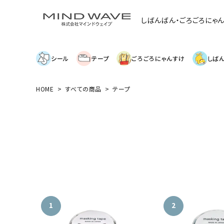
しばんばん・ごろごろにゃ
シール
テープ
ごろごろにゃんすけ
しば
HOME
すべての商品
テープ
search
絞り込み検索
表示するレコメンドはありません。
新着商品