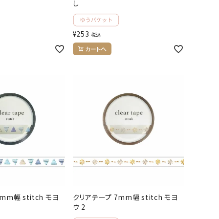
し
¥
253
税込
カートへ
m幅 stitch モヨ
クリアテープ 7mm幅 stitch モヨ
ウ 2