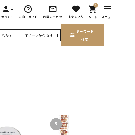
0
person
help_outline
mail_outline
favorite
shopping_cart
アカウント
ご利用ガイド
お問い合わせ
お気に入り
カート
メニュー
キーワード
から探す
モチーフから探す
検索