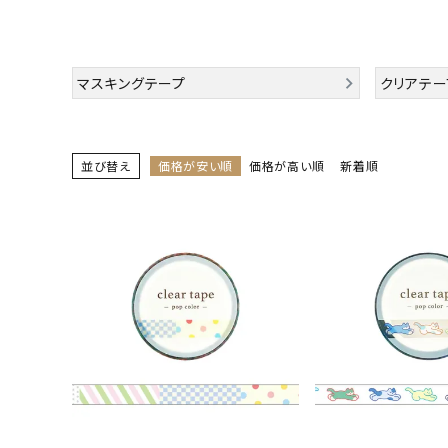
お問い合わせ
ACCOUNT MENU
マスキングテープ
クリアテー
ようこそ ゲスト 様
meeting_room
person
ログイン
会員登録
並び替え
価格が安い順
価格が高い順
新着順
公式
デコ部
公式
公式