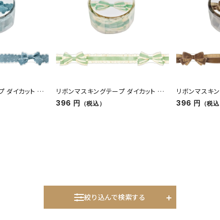
 ダイカット デ
リボンマスキングテープ ダイカット フリ
リボンマスキン
ル グリーン
ロア ブラウン
396 円
396 円
（税込）
（税込
絞り込んで検索する