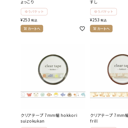
ょっこり
すし
¥
253
¥
253
税込
税込
カートへ
カートへ
クリアテープ 7mm幅 hokkori
クリアテープ 7mm幅 
suizokukan
frill