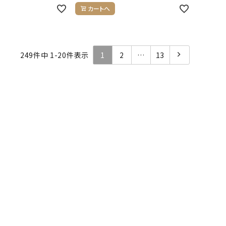
カートへ
249
件中
1
-
20
件表示
1
2
…
13