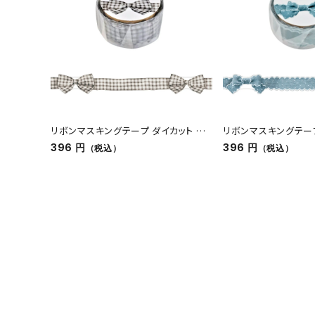
人気商品から探す
モチーフから探す
キャラクターから探す
アイテムから探す
リボンマスキングテープ ダイカット ギ
リボンマスキングテープ
ンガムチェック グレー
ニム ブルー
396 円
396 円
（税込）
（税込）
INFORMATION
お知らせ
ご利用ガイド
よくあるご質問
プライバシーポリシー
特定商取引法について