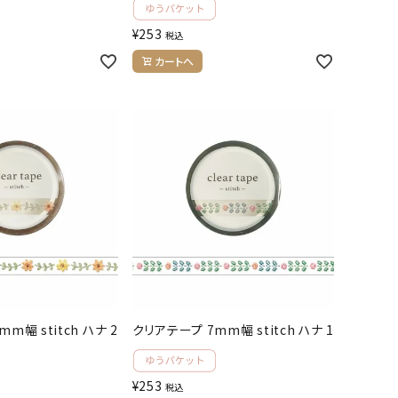
¥
253
税込
カートへ
m幅 stitch ハナ 2
クリアテープ 7mm幅 stitch ハナ 1
¥
253
税込