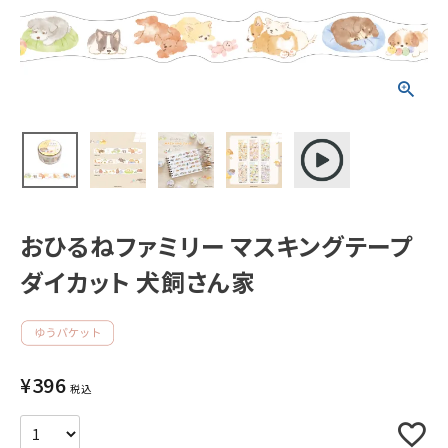
新着商品
人気商品から探す
モチーフから探す
キャラクターから探す
おひるねファミリー マスキングテープ
アイテムから探す
ダイカット 犬飼さん家
INFORMATION
お知らせ
¥
396
税込
ご利用ガイド
よくあるご質問