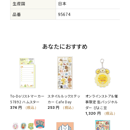
生産国
日本
品番
95674
あなたにおすすめ
To-Doリストマーカー
スタイルルックステッ
オンラインストア＆催
57892 ハムスター
カー Cafe Day
事限定 缶バッジホル
ダー ぴよこ豆
374 円
（税込）
253 円
（税込）
1,320 円
（税込）