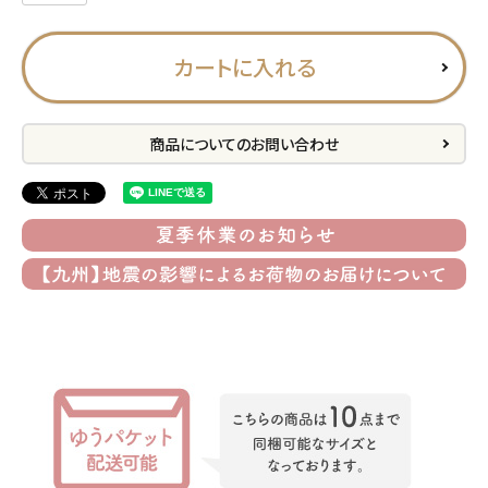
プライバシーポリシー
カートに入れる
特定商取引法について
お問い合わせ
商品についてのお問い合わせ
ACCOUNT MENU
ようこそ ゲスト 様
meeting_room
person
ログイン
会員登録
公式
デコ部
公式
公式