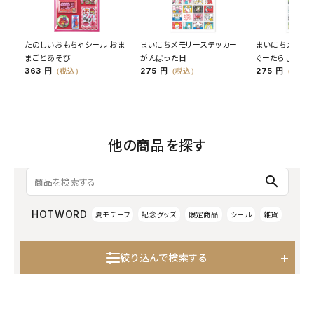
たのしいおもちゃシール おま
まいにちメモリーステッカー
まいにちメモリ
まごとあそび
がんばった日
ぐーたらした日
363 円
275 円
275 円
（税込）
（税込）
（税込）
他の商品を探す
search
HOTWORD
夏モチーフ
記念グッズ
限定商品
シール
雑貨
絞り込んで検索する