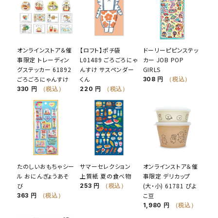
オンラインストア＆催
【ロフト】ポチ袋
ドーリーピピンステッ
事限定 トレーディン
L01489 ごろごろにゃ
カー JOB POP
グステッカー 61892
んすけ サスペンダー
GIRLS
ごろごろにゃんすけ
くん
308 円
（税込）
330 円
（税込）
220 円
（税込）
たのしいおもちゃシー
サマーセレクション
オンラインストア＆催
ル おにんぎょうあそ
上質紙 夏の食べ物
事限定 デリカップ
び
(大・小) 61781 ぴよ
253 円
（税込）
こ豆
363 円
（税込）
1,980 円
（税込）