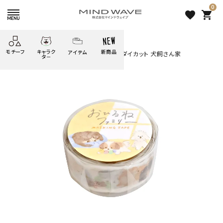
0
favorite
shopping_cart
HOME
すべての商品
モチーフ
キャラク
新商品
アイテム
search
おひるねファミリー マスキングテープ ダイカット 犬飼さん家
タ－
ごろごろ
絞り込み検索
たべもの
しばんばん
どうぶつ
シール
テープ
にゃんすけ
うさぎの
ぴよこ豆
ふせん
紙文具
花・植物
ムーちゃん
だっとちゃん
文具小物
ばいばいべあ
筆記用具等
ようこそ
モバイル
雑貨
ゆるあにまる
かわうそ
アイテム
ツンダちゃん
ウサコレフレンズ
おひるねファミリー マスキング
一期一会
その他
テープ ダイカット 犬飼さん家
396 円
（税込）