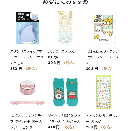
あなたにおすすめ
スタンドスティックマ
バルミーステッカー
しばんばん A4クリア
ーカー ジンベエザメ
beige
ファイル 58023 てて
のからだ
て
308 円
（税込）
330 円
（税込）
308 円
（税込）
リボンマスキングテー
ソックス 95380 だっ
ビビッといろステッカ
プ ダイカット オーガ
とちゃん 全身どーん
ー おへや
ンジー ピンク
418 円
（税込）
253 円
（税込）