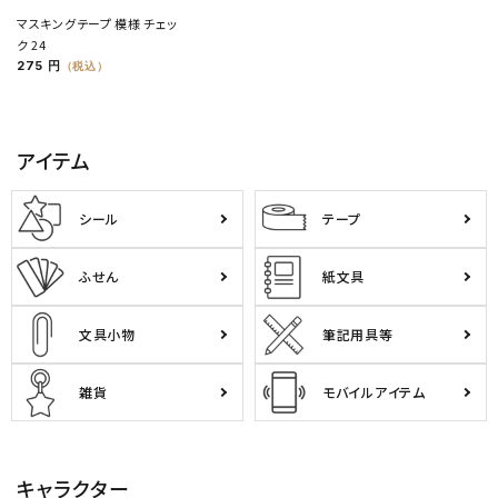
マスキングテープ 模様 チェッ
ク 24
275 円
（税込）
アイテム
シール
テープ
ふせん
紙文具
文具小物
筆記用具等
雑貨
モバイルアイテム
キャラクター