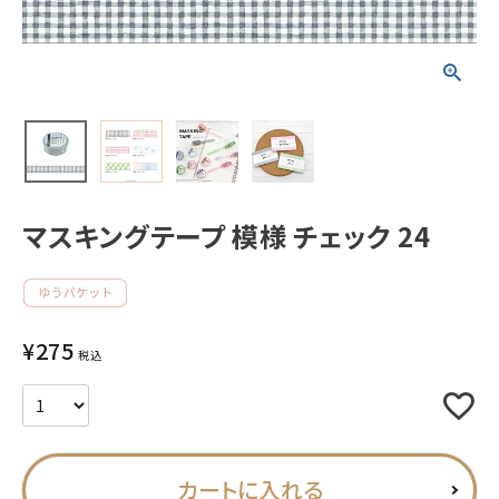
新着商品
人気商品から探す
モチーフから探す
マスキングテープ 模様 チェック 24
キャラクターから探す
アイテムから探す
¥
275
INFORMATION
税込
お知らせ
ご利用ガイド
カートに入れる
よくあるご質問