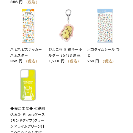
396 円
（税込）
ハピハピステッカー
ぴよこ豆 刺繍キーホ
ポコタイムシール ひ
ハムスター
ルダー 95493 肩車
と
352 円
（税込）
1,210 円
（税込）
253 円
（税込）
◆受注生産◆ ≪送料
込み≫iPhoneケース
【サンドタイプ(グリー
ン×ライムグリーン)】
ごろごろにゃんすけ