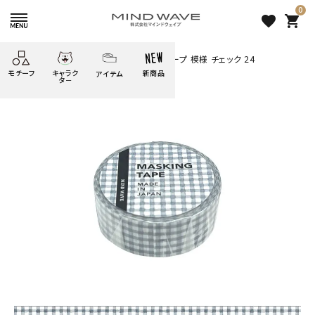
0
favorite
shopping_cart
HOME
すべての商品
マスキングテープ 模様 チェック 24
モチーフ
キャラク
新商品
アイテム
search
タ－
ごろごろ
絞り込み検索
たべもの
しばんばん
どうぶつ
シール
テープ
にゃんすけ
うさぎの
ぴよこ豆
ふせん
紙文具
花・植物
ムーちゃん
だっとちゃん
文具小物
ばいばいべあ
筆記用具等
ようこそ
モバイル
雑貨
ゆるあにまる
かわうそ
アイテム
ツンダちゃん
ウサコレフレンズ
マスキングテープ 模様 チェッ
一期一会
その他
ク 24
275 円
（税込）