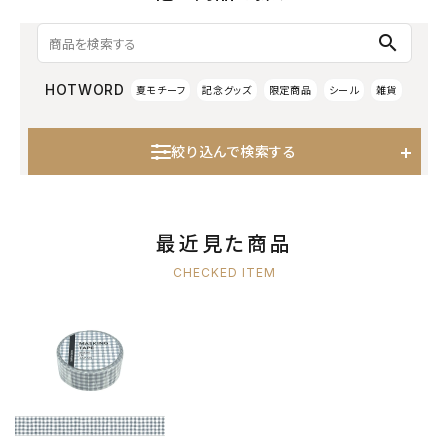
search
HOTWORD
夏モチーフ
記念グッズ
限定商品
シール
雑貨
絞り込んで検索する
最近見た商品
CHECKED ITEM