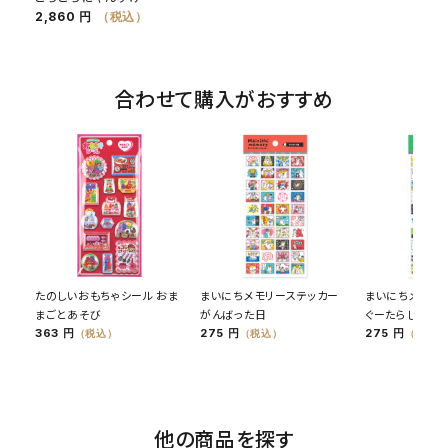
2,860 円
（税込）
合わせて購入がおすすめ
たのしいおもちゃシール おま
まいにちメモリーステッカー
まいにちメモリ
まごとあそび
がんばった日
ぐーたらした日
363 円
275 円
275 円
（税込）
（税込）
（税込）
他の商品を探す