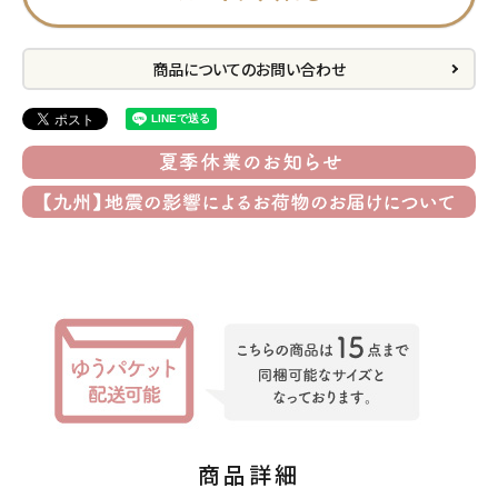
プライバシーポリシー
商品についてのお問い合わせ
特定商取引法について
お問い合わせ
ACCOUNT MENU
ようこそ ゲスト 様
meeting_room
person
ログイン
会員登録
公式
デコ部
公式
公式
商品詳細