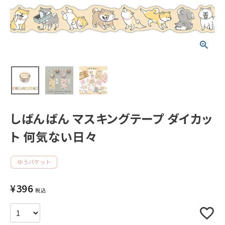
新着商品
人気商品から探す
モチーフから探す
キャラクターから探す
しばんばん マスキングテープ ダイカッ
ト 何気ない日々
アイテムから探す
INFORMATION
¥
396
お知らせ
税込
ご利用ガイド
よくあるご質問