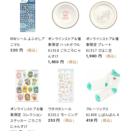
MWシール よふかしア
オンラインストア＆催
オンラインストア＆催
ニマル
事限定 ハットボウル
事限定 プレート
61918 ごろごろにゃ
61917 ぴよこ豆
220 円
（税込）
んすけ
1,980 円
（税込）
1,650 円
（税込）
オンラインストア＆催
ウタカタシール
クルーソックス
事限定 コレクション
82012 モーニング
61408 しばんばん 4
ステッカー ごろごろ
253 円
（税込）
418 円
（税込）
にゃんすけ