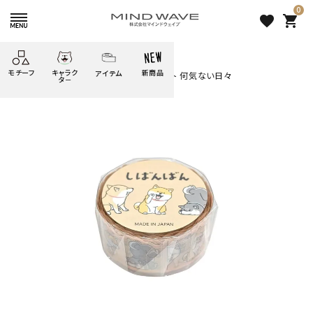
0
favorite
shopping_cart
HOME
すべての商品
モチーフ
キャラク
新商品
アイテム
search
しばんばん マスキングテープ ダイカット 何気ない日々
タ－
ごろごろ
絞り込み検索
たべもの
しばんばん
どうぶつ
シール
テープ
にゃんすけ
うさぎの
ぴよこ豆
ふせん
紙文具
花・植物
ムーちゃん
だっとちゃん
文具小物
ばいばいべあ
筆記用具等
ようこそ
モバイル
雑貨
ゆるあにまる
かわうそ
アイテム
ツンダちゃん
ウサコレフレンズ
しばんばん マスキングテープ
一期一会
その他
ダイカット 何気ない日々
396 円
（税込）