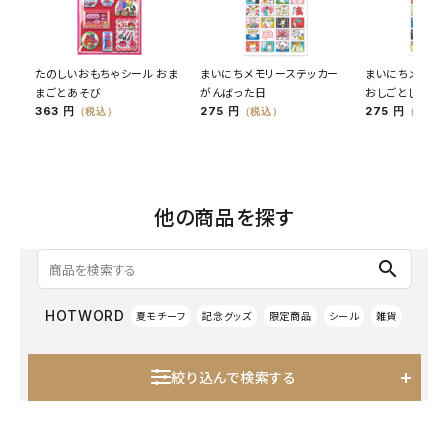
たのしいおもちゃシール おま
まいにちメモリーステッカー
まいにちメモリ
まごとあそび
がんばった日
おしごとした日
363 円
275 円
275 円
（税込）
（税込）
（税込）
他の商品を探す
search
HOTWORD
夏モチーフ
記念グッズ
限定商品
シール
雑貨
絞り込んで検索する