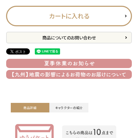
プライバシーポリシー
カートに入れる
特定商取引法について
お問い合わせ
商品についてのお問い合わせ
ACCOUNT MENU
ようこそ ゲスト 様
meeting_room
person
ログイン
会員登録
公式
デコ部
公式
公式
商品詳細
キャラクターの紹介