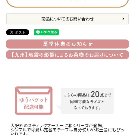
プライバシーポリシー
商品についてのお問い合わせ
特定商取引法について
お問い合わせ
ACCOUNT MENU
ようこそ ゲスト 様
meeting_room
person
ログイン
会員登録
公式
デコ部
公式
公式
大好評のスティックマーカーに和シリーズが登場。
シンプルで可愛い定番モチーフは自分使いやお土産にもぴっ
たりです。