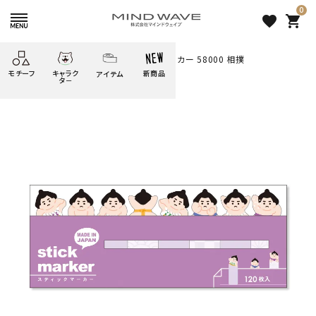
0
favorite
shopping_cart
HOME
すべての商品
スティックマーカー 58000 相撲
モチーフ
キャラク
新商品
アイテム
search
タ－
ごろごろ
絞り込み検索
たべもの
しばんばん
どうぶつ
シール
テープ
にゃんすけ
うさぎの
ぴよこ豆
ふせん
紙文具
花・植物
ムーちゃん
だっとちゃん
文具小物
ばいばいべあ
筆記用具等
ようこそ
モバイル
雑貨
ゆるあにまる
かわうそ
アイテム
ツンダちゃん
ウサコレフレンズ
スティックマーカー 58000 相
一期一会
その他
撲
385 円
（税込）