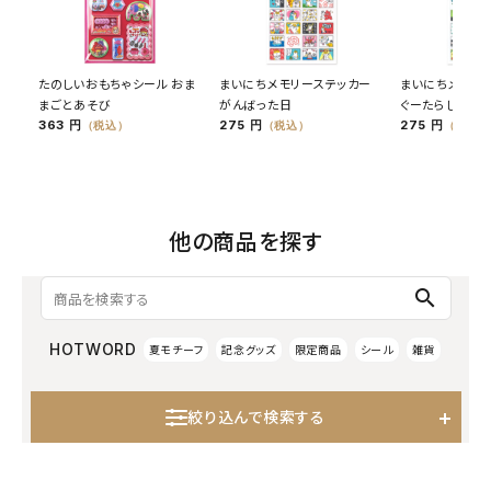
たのしいおもちゃシール おま
まいにちメモリーステッカー
まいにちメモリ
まごとあそび
がんばった日
ぐーたらした日
363 円
275 円
275 円
（税込）
（税込）
（税込）
他の商品を探す
search
HOTWORD
夏モチーフ
記念グッズ
限定商品
シール
雑貨
絞り込んで検索する