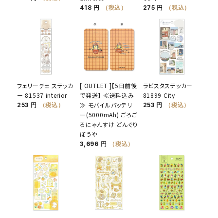
418 円
（税込）
275 円
（税込）
フェリーチェ ステッカ
[ OUTLET ]【5日前後
ラビスタステッカー
ー 81537 interior
で発送】 ≪送料込み
81899 City
≫ モバイルバッテリ
253 円
（税込）
253 円
（税込）
ー(5000mAh) ごろご
ろにゃんすけ どんぐり
ぼうや
3,696 円
（税込）