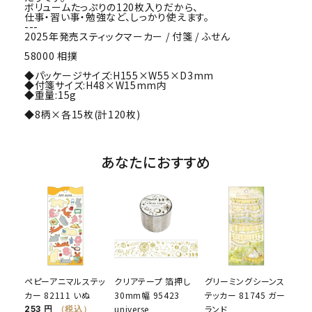
ボリュームたっぷりの120枚入りだから、
仕事・習い事・勉強など、しっかり使えます。
---
2025年発売スティックマーカー / 付箋 / ふせん
58000 相撲
◆パッケージサイズ:H155×W55×D3mm
◆付箋サイズ:H48×W15mm内
◆重量:15g
◆8柄×各15枚(計120枚)
あなたにおすすめ
ペピーアニマルステッ
クリアテープ 箔押し
グリーミングシーンス
カー 82111 いぬ
30mm幅 95423
テッカー 81745 ガー
universe
ランド
253 円
（税込）