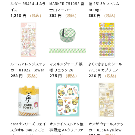
ルダー 95494 オムラ
MARKER 751053 富
幅 95159 フィルム
イス
士山マーカー
orange
1,210 円
（税込）
352 円
（税込）
363 円
（税込）
ルームアレンジステッ
マスキングテープ 模
よくできましたシール
カー 81822 Flower
様 チェック 26
77154 カプリモノ
253 円
（税込）
275 円
（税込）
220 円
（税込）
carariシリーズ フェイ
オンラインストア＆催
オンザウォールステッ
スタオル 94832 ごろ
事限定 A4クリアファ
カー 81564 yellow