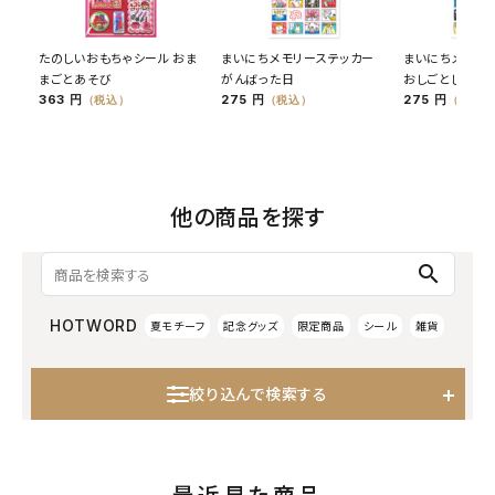
たのしいおもちゃシール おま
まいにちメモリーステッカー
まいにちメモリ
まごとあそび
がんばった日
おしごとした日
363 円
275 円
275 円
（税込）
（税込）
（税込）
他の商品を探す
search
HOTWORD
夏モチーフ
記念グッズ
限定商品
シール
雑貨
絞り込んで検索する
最近見た商品