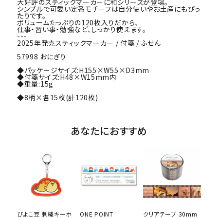
大好評のスティックマーカーに和シリーズが登場。
シンプルで可愛い定番モチーフは自分使いやお土産にもぴっ
たりです。
ボリュームたっぷりの120枚入りだから、
仕事・習い事・勉強など、しっかり使えます。
---
2025年発売スティックマーカー / 付箋 / ふせん
57998 おにぎり
◆パッケージサイズ:H155×W55×D3mm
◆付箋サイズ:H48×W15mm内
◆重量:15g
◆8柄×各15枚(計120枚)
あなたにおすすめ
ぴよこ豆 刺繍キーホ
ONE POINT
クリアテープ 30mm