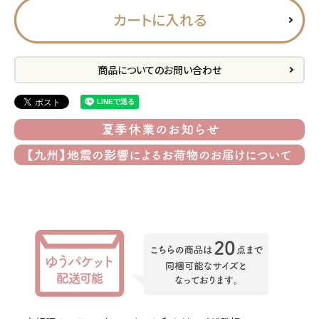
カートに入れる
プライバシーポリシー
特定商取引法について
商品についてのお問い合わせ
お問い合わせ
ACCOUNT MENU
ようこそ ゲスト 様
meeting_room
person
ログイン
会員登録
公式
デコ部
公式
公式