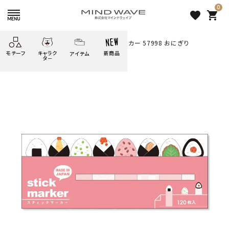
0
favorite
shopping_cart
HOME
すべての商品
スティックマーカー 57998 おにぎり
モチーフ
キャラク
新商品
アイテム
search
タ－
ごろごろ
絞り込み検索
たべもの
しばんばん
どうぶつ
シール
テープ
にゃんすけ
うさぎの
ぴよこ豆
ふせん
紙文具
花・植物
ムーちゃん
だっとちゃん
文具小物
ばいばいべあ
筆記用具等
ようこそ
モバイル
雑貨
ゆるあにまる
かわうそ
アイテム
ツンダちゃん
ウサコレフレンズ
スティックマーカー 57998 お
一期一会
その他
にぎり
385 円
（税込）