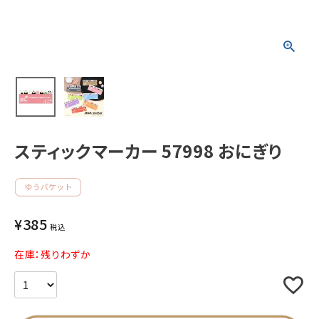
新着商品
人気商品から探す
モチーフから探す
スティックマーカー 57998 おにぎり
キャラクターから探す
アイテムから探す
¥
385
INFORMATION
税込
在庫：残りわずか
お知らせ
ご利用ガイド
よくあるご質問