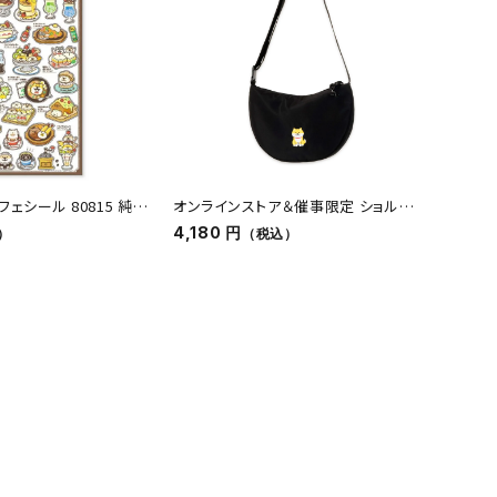
ェシール 80815 純喫
オンラインストア＆催事限定 ショルダ
オンラ
ーバッグ しばんばん
ングめ
4,180 円
550 
）
（税込）