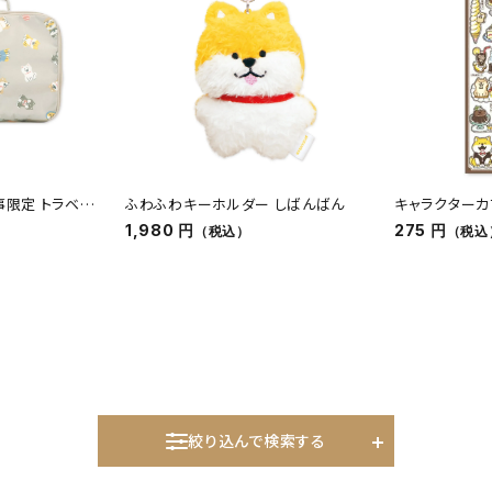
事限定 トラベル
ふわふわキーホルダー しばんばん
キャラクターカフ
茶 シバンバン
1,980 円
275 円
（税込）
（税込
絞り込んで検索する