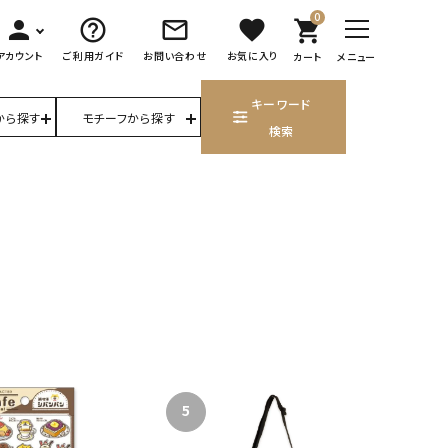
0
person
help_outline
mail_outline
favorite
shopping_cart
アカウント
ご利用ガイド
お問い合わせ
お気に入り
カート
メニュー
キーワード
から探す
モチーフから探す
検索