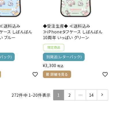
 ≪送料込み
◆受注生産◆ ≪送料込み
フケース しばんばん
≫iPhoneタフケース しばんばん
い ブルー
10周年 いっぱい グリーン
¥
3,300
税込
詳細を見る
272
件中
1
-
20
件表示
1
2
…
14