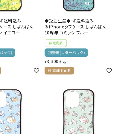
 ≪送料込み
◆受注生産◆ ≪送料込み
フケース しばんばん
≫iPhoneタフケース しばんばん
ク イエロー
10周年 コミック ブルー
¥
3,300
税込
詳細を見る