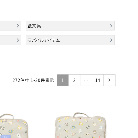
紙文具
モバイルアイテム
272
件中
1
-
20
件表示
1
2
…
14