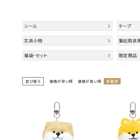
お問い合わせ
ACCOUNT MENU
シール
テープ
ようこそ ゲスト 様
文具小物
筆記用具
meeting_room
person
ログイン
会員登録
福袋・セット
限定商品
公式
並び替え
デコ部
価格が安い順
公式
公式
価格が高い順
新着順