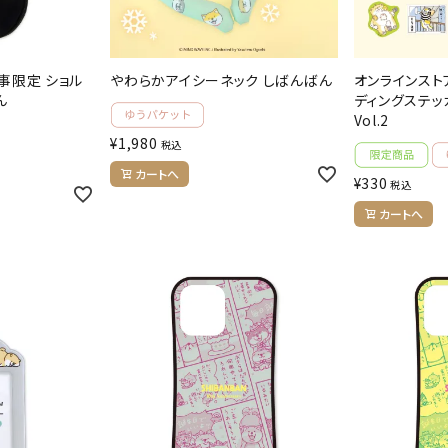
事限定 ショル
やわらかアイシーネック しばんばん
オンラインスト
ん
ディングステッ
Vol.2
¥
1,980
税込
カートへ
¥
330
税込
カートへ