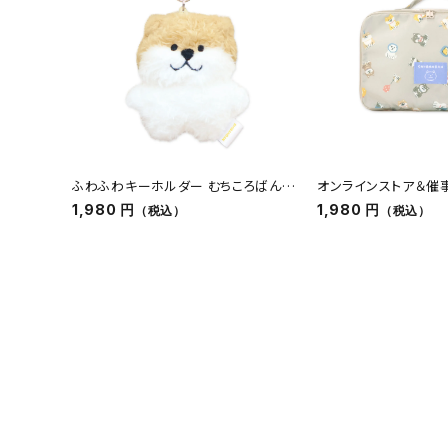
人気商品から探す
モチーフから探す
キャラクターから探す
アイテムから探す
ふわふわキーホルダー むちころばんば
オンラインストア＆催
ん
ポーチS しばんばん
1,980 円
1,980 円
（税込）
（税込）
INFORMATION
お知らせ
ご利用ガイド
よくあるご質問
プライバシーポリシー
特定商取引法について