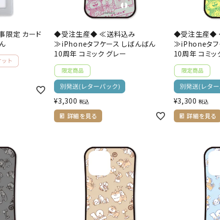
事限定 カード
◆受注生産◆ ≪送料込み
◆受注生産◆
ん
≫iPhoneタフケース しばんばん
≫iPhoneタ
10周年 コミック グレー
10周年 コミッ
¥
3,300
¥
3,300
税込
税込
詳細を見る
詳細を見る