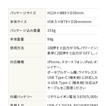
パッケージサイズ
H124×W89×D30mm
本体サイズ
H36.5×W79×D26mmmm
パッケージ込み重量
153g
本体重量
99g
使用方法
1回押すと出力が ON。パワーインジケ
素早く2回押すと出力が OFF し、パワ
対応機種
iPhone、スマートフォン、iPad、タブレ
レイヤー、
ポータブルゲーム機、ワイヤレススピー
USB Type-C（端末側）に対応した各
※USB Type-C（端末側）対応以外
ケーブルをご用意ください
内蔵バッテリー
リチウムイオン電池 3.63V/5,000mAh
定格入力
USB-C1：5V/3A、9V/2A[PD18W]