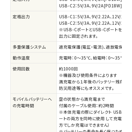
USB-C2：5V/3A、9V/2A[PD18W]
定格出力
USB-C1：5V/3A、9V/2.22A、12V/1.67
USB-C2：5V/3A、9V/2.22A、12V/1.67
※USB-CポートとUSB-Cポートを同
出力に固定されます。
多重保護システム
過充電保護(電圧・電流)、過放電保護(
動作温度
充電時：0～35℃、給電時：0～35℃
使用回数
約1000回
※機器及び使用条件によります
満充電から１年後のバッテリー残存率は7
防災用途等にもオススメです。
モバイルバッテリーへ
空の状態から満充電まで
の充電時間
付属のケーブル使用：約2時間
※本体充電の際にダイレクト USB-C 入
ートの両方を同時に使用 して充電を行
方でしか充電はできません）
※バッテリーの寿命を長く保つために、