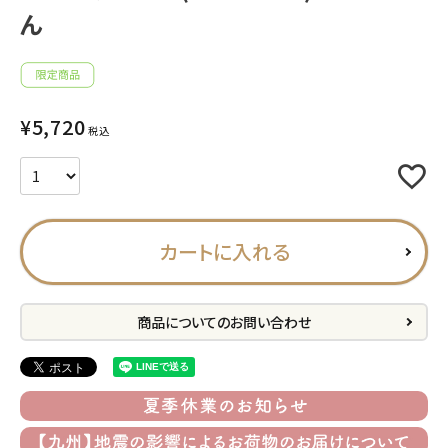
ん
プライバシーポリシー
特定商取引法について
お問い合わせ
¥
5,720
税込
ACCOUNT MENU
ようこそ ゲスト 様
meeting_room
person
ログイン
会員登録
カートに入れる
商品についてのお問い合わせ
公式
デコ部
公式
公式