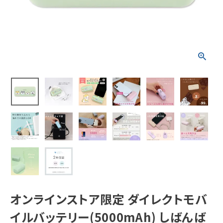
新着商品
人気商品から探す
モチーフから探す
キャラクターから探す
アイテムから探す
INFORMATION
お知らせ
オンラインストア限定 ダイレクトモバ
ご利用ガイド
イルバッテリー(5000mAh) しばんば
よくあるご質問