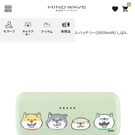
0
favorite
shopping_cart
HOME
すべての商品
モチーフ
キャラク
新商品
アイテム
search
オンラインストア限定 ダイレクトモバイルバッテリー(5000mAh) しばん
タ－
ばん
ごろごろ
絞り込み検索
たべもの
しばんばん
どうぶつ
シール
テープ
にゃんすけ
うさぎの
ぴよこ豆
ふせん
紙文具
花・植物
ムーちゃん
だっとちゃん
文具小物
ばいばいべあ
筆記用具等
ようこそ
モバイル
雑貨
ゆるあにまる
かわうそ
アイテム
ツンダちゃん
ウサコレフレンズ
オンラインストア限定 ダイレク
一期一会
その他
トモバイルバッテリー
(5000mAh) しばんばん
5,720 円
（税込）