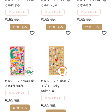
るあにまる
るふぃっしゅ
るさふぁり
¥
165
¥
165
¥
165
税込
税込
税込
カートへ
カートへ
カートへ
MWシール 72543 ゆ
MWシール 71850 プ
るきょうりゅう
チプチ Lucky
Animal★
¥
165
税込
¥
165
税込
カートへ