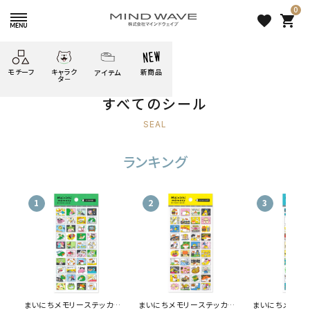
0
favorite
shopping_cart
HOME
すべての商品
シール
モチーフ
キャラク
新商品
アイテム
search
タ－
すべてのシール
ごろごろ
絞り込み検索
たべもの
しばんばん
どうぶつ
シール
テープ
にゃんすけ
SEAL
うさぎの
ぴよこ豆
ふせん
紙文具
花・植物
ランキング
ムーちゃん
だっとちゃん
文具小物
ばいばいべあ
筆記用具等
表示するレコメンドはありません。
ようこそ
モバイル
雑貨
ゆるあにまる
かわうそ
アイテム
新着商品
ツンダちゃん
ウサコレフレンズ
人気商品から探す
一期一会
その他
まいにちメモリーステッカー
まいにちメモリーステッカー
まいにちメモリ
モチーフから探す