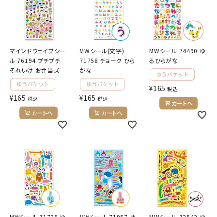
マインドウェイブシー
MWシール(文字)
MWシール 74490 ゆ
ル 76194 プチプチ
71758 チョーク ひら
るひらがな
それいけ お弁当ズ
がな
¥
165
税込
¥
165
¥
165
税込
税込
カートへ
カートへ
カートへ
MWシール 71735 ゆ
MWシール 71957 ゆ
MWシール 72542 ゆ