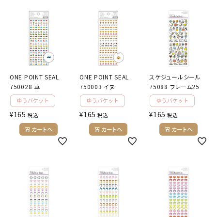
ようこそ ゲスト 様
meeting_room
person
ログイン
会員登録
ONE POINT SEAL
ONE POINT SEAL
スケジュールシール
公式
デコ部
公式
公式
750028 車
750003 イヌ
75088 フレーム25
¥
165
¥
165
¥
165
税込
税込
税込
カートへ
カートへ
カートへ