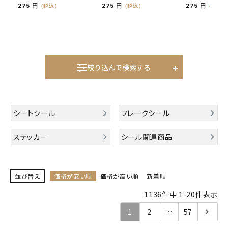
ぐーたらした日
たくさんたべた日
いえのことした
275 円
275 円
275 円
（税込）
（税込）
（税込）
キャラクターから探す
アイテムから探す
絞り込んで検索する
INFORMATION
お知らせ
シートシール
フレークシール
ご利用ガイド
ステッカー
シール関連商品
よくあるご質問
プライバシーポリシー
特定商取引法について
並び替え
価格が安い順
価格が高い順
新着順
お問い合わせ
1136
件中
1
-
20
件表示
1
2
…
57
ACCOUNT MENU