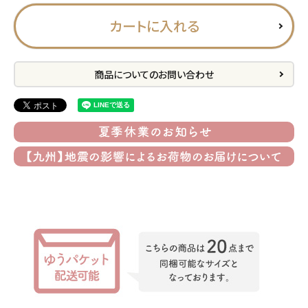
プライバシーポリシー
カートに入れる
特定商取引法について
お問い合わせ
商品についてのお問い合わせ
ACCOUNT MENU
ようこそ ゲスト 様
meeting_room
person
ログイン
会員登録
公式
デコ部
公式
公式