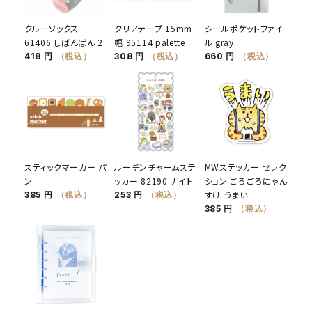
クルーソックス
クリアテープ 15mm
シールポケットファイ
61406 しばんばん 2
幅 95114 palette
ル gray
418 円
（税込）
308 円
（税込）
660 円
（税込）
スティックマーカー パ
ルーチンチャームステ
MWステッカー セレク
ン
ッカー 82190 ナイト
ション ごろごろにゃん
すけ うまい
385 円
（税込）
253 円
（税込）
385 円
（税込）