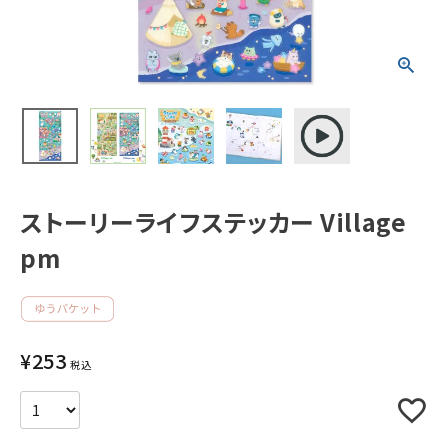
新着商品
人気商品から探す
モチーフから探す
ストーリーライフステッカー Village
キャラクターから探す
pm
アイテムから探す
INFORMATION
¥
253
税込
お知らせ
ご利用ガイド
よくあるご質問