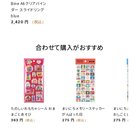
Bine A6クリアバイン
ダー スライドリング
blue
2,420 円
（税込）
合わせて購入がおすすめ
たのしいおもちゃシール おま
まいにちメモリーステッカー
まいにちメモリ
まごとあそび
がんばった日
おしごとした日
363 円
275 円
275 円
（税込）
（税込）
（税込）