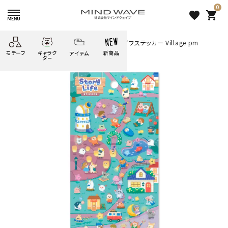
0
favorite
shopping_cart
HOME
すべての商品
ストーリーライフステッカー Village pm
モチーフ
キャラク
新商品
アイテム
search
タ－
ごろごろ
絞り込み検索
たべもの
しばんばん
どうぶつ
シール
テープ
にゃんすけ
うさぎの
ぴよこ豆
ふせん
紙文具
花・植物
ムーちゃん
だっとちゃん
文具小物
ばいばいべあ
筆記用具等
ようこそ
モバイル
雑貨
ゆるあにまる
かわうそ
アイテム
ツンダちゃん
ウサコレフレンズ
ストーリーライフステッカー
一期一会
その他
Village pm
253 円
（税込）