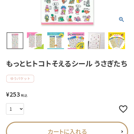
新着商品
人気商品から探す
モチーフから探す
もっとヒトコトそえるシール うさぎたち
キャラクターから探す
アイテムから探す
¥
253
INFORMATION
税込
お知らせ
ご利用ガイド
カートに入れる
よくあるご質問