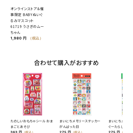
オンラインストア＆催
事限定 BABYぬいぐ
るみマスコット
61719 うさぎのムー
ちゃん
1,980 円
（税込）
合わせて購入がおすすめ
たのしいおもちゃシール おま
まいにちメモリーステッカー
まいにちメモリ
まごとあそび
がんばった日
ぐーたらした日
363 円
275 円
275 円
（税込）
（税込）
（税込）