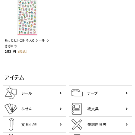
もっとヒトコトそえるシール う
さぎたち
253 円
（税込）
アイテム
シール
テープ
ふせん
紙文具
文具小物
筆記用具等