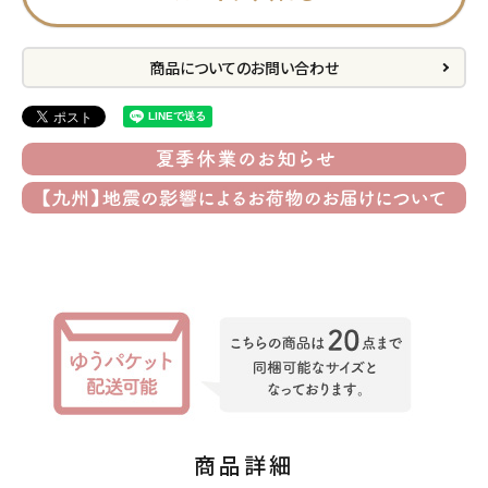
プライバシーポリシー
商品についてのお問い合わせ
特定商取引法について
お問い合わせ
ACCOUNT MENU
ようこそ ゲスト 様
meeting_room
person
ログイン
会員登録
公式
デコ部
公式
公式
商品詳細