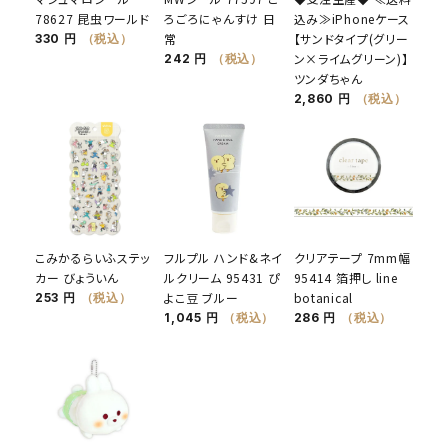
78627 昆虫ワールド
ろごろにゃんすけ 日
込み≫iPhoneケース
常
【サンドタイプ(グリー
330 円
（税込）
ン×ライムグリーン)】
242 円
（税込）
ツンダちゃん
2,860 円
（税込）
こみかるらいふステッ
フルプル ハンド&ネイ
クリアテープ 7mm幅
カー びょういん
ルクリーム 95431 ぴ
95414 箔押し line
よこ豆 ブルー
botanical
253 円
（税込）
1,045 円
（税込）
286 円
（税込）