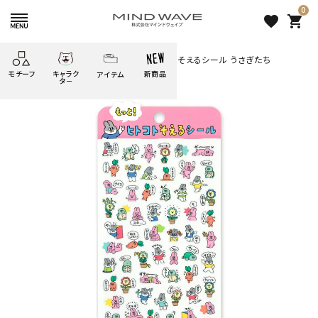
0
favorite
shopping_cart
HOME
すべての商品
もっとヒトコトそえるシール うさぎたち
モチーフ
キャラク
新商品
アイテム
search
タ－
ごろごろ
絞り込み検索
たべもの
しばんばん
どうぶつ
シール
テープ
にゃんすけ
うさぎの
ぴよこ豆
ふせん
紙文具
花・植物
ムーちゃん
だっとちゃん
文具小物
ばいばいべあ
筆記用具等
ようこそ
モバイル
雑貨
ゆるあにまる
かわうそ
アイテム
ツンダちゃん
ウサコレフレンズ
もっとヒトコトそえるシール う
一期一会
その他
さぎたち
253 円
（税込）