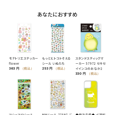
あなたにおすすめ
モナトリエステッカー
もっとヒトコトそえる
スタンドスティックマ
flower
シール いぬたち
ーカー 57972 セキセ
イインコのおなか2
363 円
（税込）
253 円
（税込）
330 円
（税込）
マシュマロシール
MWシール 77597 ご
◆受注生産◆ ≪送料