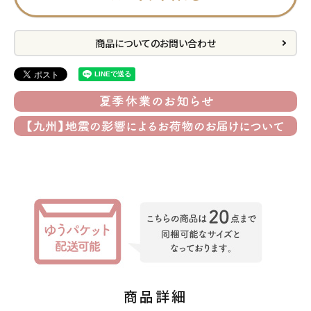
プライバシーポリシー
商品についてのお問い合わせ
特定商取引法について
お問い合わせ
ACCOUNT MENU
ようこそ ゲスト 様
meeting_room
person
ログイン
会員登録
公式
デコ部
公式
公式
商品詳細