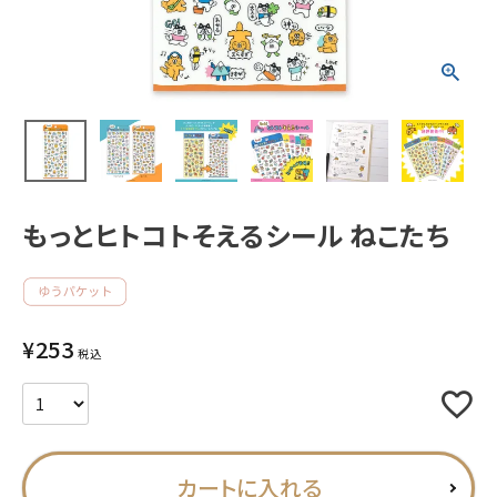
新着商品
人気商品から探す
モチーフから探す
もっとヒトコトそえるシール ねこたち
キャラクターから探す
アイテムから探す
¥
253
INFORMATION
税込
お知らせ
ご利用ガイド
カートに入れる
よくあるご質問