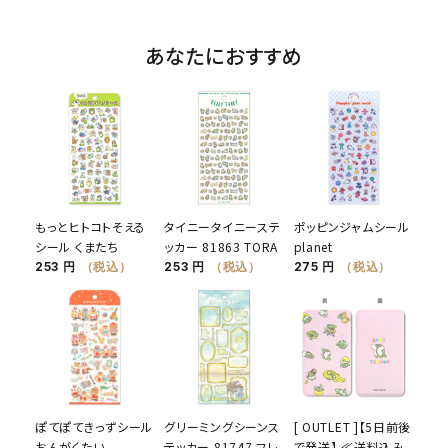
あなたにおすすめ
もっとヒトコトそえる
タイニータイニーステ
ポッピンジャムシール
シール くまたち
ッカー 81863 TORA
planet
253 円
（税込）
253 円
（税込）
275 円
（税込）
ぽてぽてきっずシール
グリーミングシーンス
[ OUTLET ]【5日前後
おんがくたい
テッカー 81747 フレ
で発送】 ≪送料込み