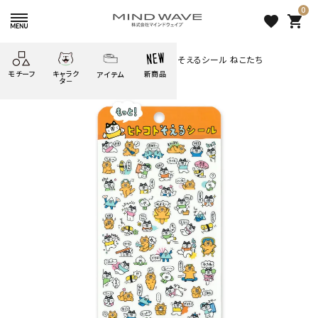
0
favorite
shopping_cart
HOME
すべての商品
もっとヒトコトそえるシール ねこたち
モチーフ
キャラク
新商品
アイテム
search
タ－
ごろごろ
絞り込み検索
たべもの
しばんばん
どうぶつ
シール
テープ
にゃんすけ
うさぎの
ぴよこ豆
ふせん
紙文具
花・植物
ムーちゃん
だっとちゃん
文具小物
ばいばいべあ
筆記用具等
ようこそ
モバイル
雑貨
ゆるあにまる
かわうそ
アイテム
ツンダちゃん
ウサコレフレンズ
もっとヒトコトそえるシール ね
一期一会
その他
こたち
253 円
（税込）