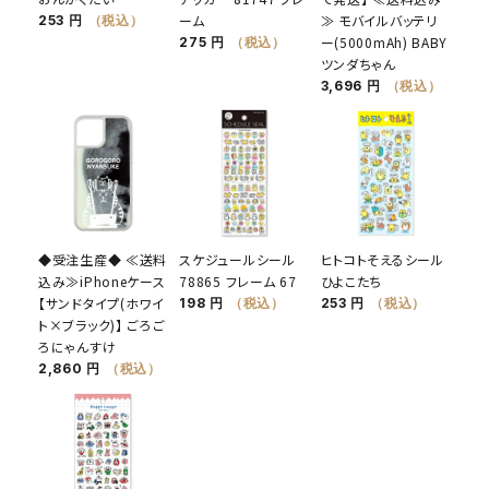
ーム
≫ モバイルバッテリ
253 円
（税込）
ー(5000mAh) BABY
275 円
（税込）
ツンダちゃん
3,696 円
（税込）
◆受注生産◆ ≪送料
スケジュールシール
ヒトコトそえるシール
込み≫iPhoneケース
78865 フレーム 67
ひよこたち
【サンドタイプ(ホワイ
198 円
（税込）
253 円
（税込）
ト×ブラック)】 ごろご
ろにゃんすけ
2,860 円
（税込）