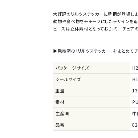
大好評のリルツステッカーに新柄が登場しま
公式
デコ部
公式
公式
動物や食べ物をモチーフにしたデザインを追
ピースは立体素材となっており、ミニチュア
▶発売済の「リルツステッカー」をまとめてチ
パッケージサイズ
H
シールサイズ
H
重量
13
素材
P
生産国
中
品番
82