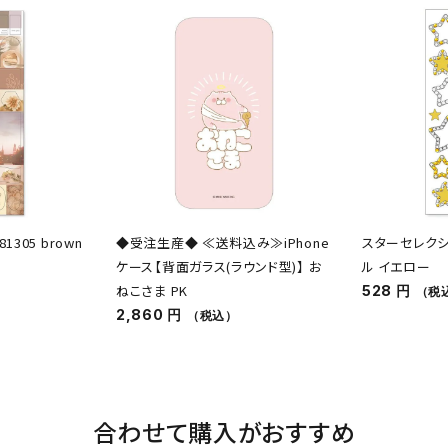
305 brown
◆受注生産◆ ≪送料込み≫iPhone
スターセレクシ
ケース【背面ガラス(ラウンド型)】 お
ル イエロー
ねこさま PK
528 円
（税
2,860 円
（税込）
合わせて購入がおすすめ