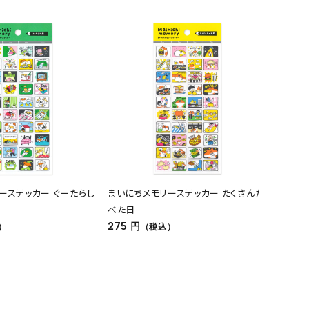
ーステッカー ぐーたらし
まいにちメモリーステッカー たくさんた
オンラ
べた日
バッグ 
275 円
4,180
）
（税込）