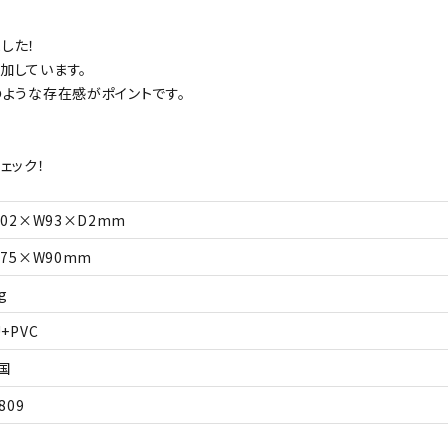
した！
加しています。
のような存在感がポイントです。
ェック！
202×W93×D2mm
175×W90mm
g
U+PVC
国
809