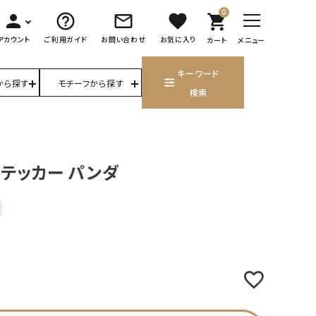
0
person
help_outline
mail_outline
favorite
shopping_cart
アカウント
ご利用ガイド
お問い合わせ
お気に入り
カート
メニュー
キーワード
から探す
モチーフから探す
検索
テッカー パンダ