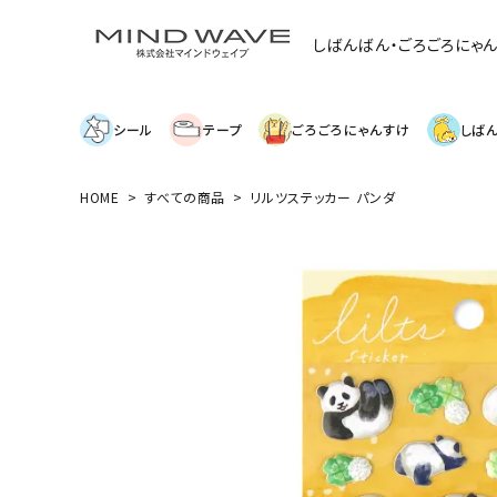
しばんばん・ごろごろにゃ
シール
テープ
ごろごろにゃんすけ
しば
HOME
すべての商品
リルツステッカー パンダ
search
絞り込み検索