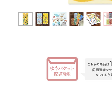
INFORMATION
お知らせ
ご利用ガイド
よくあるご質問
プライバシーポリシー
特定商取引法について
お問い合わせ
ACCOUNT MENU
ようこそ ゲスト 様
meeting_room
person
ログイン
会員登録