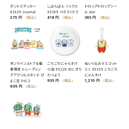
ポントステッカー
しばんばん ソックス
ドロップドロップシー
81639 Journal
95269 ぺろりくろり
ル star
275 円
（税込）
418 円
（税込）
363 円
（税込）
オンラインストア＆催
ごろごろにゃんすけ
ぬいぐるみマスコット
事限定 トレーディン
小皿 95229 おにぎり
ミニ 95359 ごろごろ
グアクリルスタンド ぴ
たべよう
にゃんすけ
よこ豆 Vol.2
935 円
（税込）
1,210 円
（税込）
605 円
（税込）