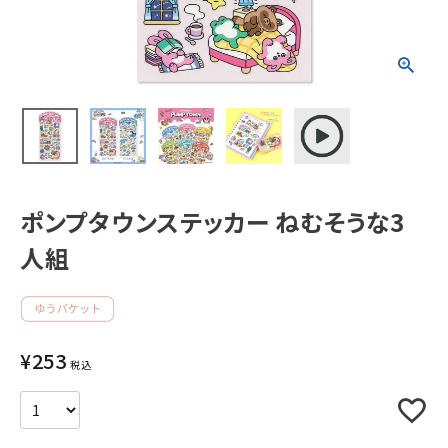
新着商品
人気商品から探す
モチーフから探す
ポンプタウンステッカー ねむそうな3
キャラクターから探す
人組
アイテムから探す
INFORMATION
¥
253
税込
お知らせ
ご利用ガイド
よくあるご質問