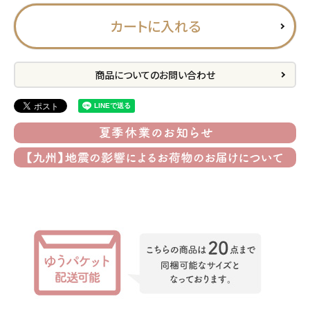
プライバシーポリシー
カートに入れる
特定商取引法について
お問い合わせ
商品についてのお問い合わせ
ACCOUNT MENU
ようこそ ゲスト 様
meeting_room
person
ログイン
会員登録
公式
デコ部
公式
公式