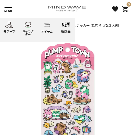
0
favorite
shopping_cart
HOME
すべての商品
ポンプタウンステッカー ねむそうな3人組
モチーフ
キャラク
新商品
アイテム
search
タ－
ごろごろ
絞り込み検索
たべもの
しばんばん
どうぶつ
シール
テープ
にゃんすけ
うさぎの
ぴよこ豆
ふせん
紙文具
花・植物
ムーちゃん
だっとちゃん
文具小物
ばいばいべあ
筆記用具等
ようこそ
モバイル
雑貨
ゆるあにまる
かわうそ
アイテム
ツンダちゃん
ウサコレフレンズ
ポンプタウンステッカー ねむ
一期一会
その他
そうな3人組
253 円
（税込）