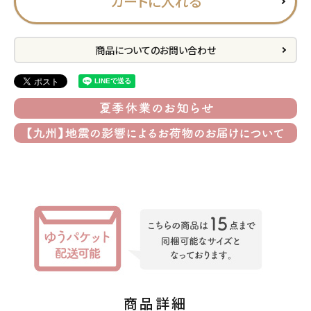
カートに入れる
プライバシーポリシー
特定商取引法について
商品についてのお問い合わせ
お問い合わせ
ACCOUNT MENU
ようこそ ゲスト 様
meeting_room
person
ログイン
会員登録
公式
デコ部
公式
公式
商品詳細