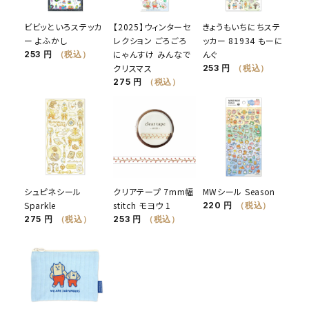
ビビッといろステッカ
【2025】ウィンターセ
きょうもいちにちステ
ー よふかし
レクション ごろごろ
ッカー 81934 もーに
にゃんすけ みんなで
んぐ
253 円
（税込）
クリスマス
253 円
（税込）
275 円
（税込）
シュピネシール
クリアテープ 7mm幅
MWシール Season
Sparkle
stitch モヨウ 1
220 円
（税込）
275 円
（税込）
253 円
（税込）