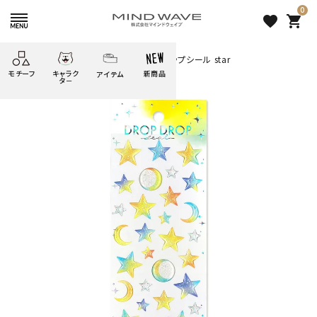
0
favorite
shopping_cart
HOME
すべての商品
ドロップドロップシール star
モチーフ
キャラク
新商品
アイテム
search
タ－
ごろごろ
絞り込み検索
たべもの
しばんばん
どうぶつ
シール
テープ
にゃんすけ
うさぎの
ぴよこ豆
ふせん
紙文具
花・植物
ムーちゃん
だっとちゃん
文具小物
ばいばいべあ
筆記用具等
ようこそ
モバイル
雑貨
ゆるあにまる
かわうそ
アイテム
ツンダちゃん
ウサコレフレンズ
ドロップドロップシール star
一期一会
その他
363 円
（税込）