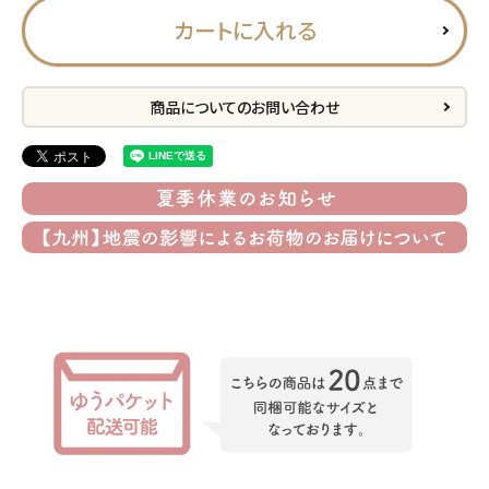
カートに入れる
プライバシーポリシー
特定商取引法について
商品についてのお問い合わせ
お問い合わせ
ACCOUNT MENU
ようこそ ゲスト 様
meeting_room
person
ログイン
会員登録
公式
デコ部
公式
公式