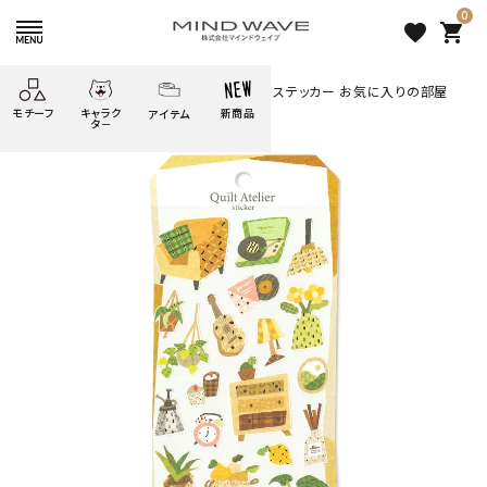
0
favorite
shopping_cart
HOME
すべての商品
キルトアトリエステッカー お気に入りの部屋
モチーフ
キャラク
新商品
アイテム
search
タ－
ごろごろ
絞り込み検索
たべもの
しばんばん
どうぶつ
シール
テープ
にゃんすけ
うさぎの
ぴよこ豆
ふせん
紙文具
花・植物
ムーちゃん
だっとちゃん
文具小物
ばいばいべあ
筆記用具等
ようこそ
モバイル
雑貨
ゆるあにまる
かわうそ
アイテム
ツンダちゃん
ウサコレフレンズ
キルトアトリエステッカー お気
一期一会
その他
に入りの部屋
275 円
（税込）