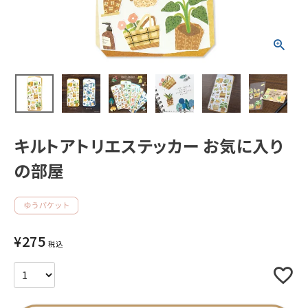
新着商品
人気商品から探す
モチーフから探す
キルトアトリエステッカー お気に入り
キャラクターから探す
の部屋
アイテムから探す
INFORMATION
¥
275
税込
お知らせ
ご利用ガイド
よくあるご質問