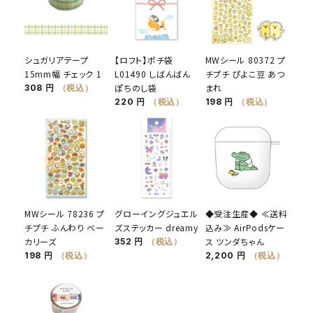
シュガリアテープ
【ロフト】ポチ袋
MWシール 80372 プ
15mm幅 チェック 1
L01490 しばんばん
チプチ ぴよこ豆 あつ
ぽちのし袋
まれ
308 円
（税込）
220 円
（税込）
198 円
（税込）
MWシール 78236 プ
グローイングジュエル
◆受注生産◆ ≪送料
チプチ ふんわり ベー
ズステッカー dreamy
込み≫ AirPodsケー
カリーズ
ス ツンダちゃん
352 円
（税込）
198 円
（税込）
2,200 円
（税込）