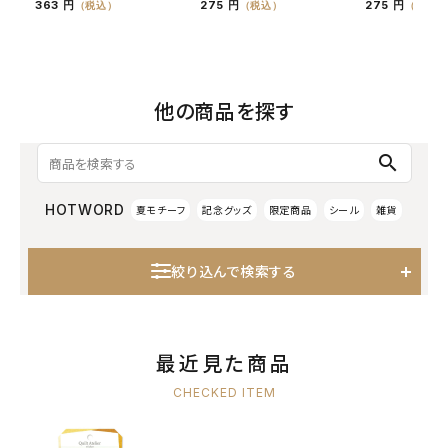
363 円
275 円
275 円
（税込）
（税込）
（税込）
他の商品を探す
search
HOTWORD
夏モチーフ
記念グッズ
限定商品
シール
雑貨
絞り込んで検索する
最近見た商品
CHECKED ITEM