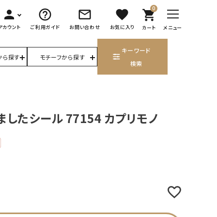
0
person
help_outline
mail_outline
favorite
shopping_cart
アカウント
ご利用ガイド
お問い合わせ
お気に入り
カート
メニュー
キーワード
から探す
モチーフから探す
検索
ましたシール 77154 カプリモノ