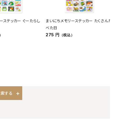
ーステッカー ぐーたらし
まいにちメモリーステッカー たくさんた
オンラ
べた日
バッグ 
275 円
4,180
）
（税込）
検索する