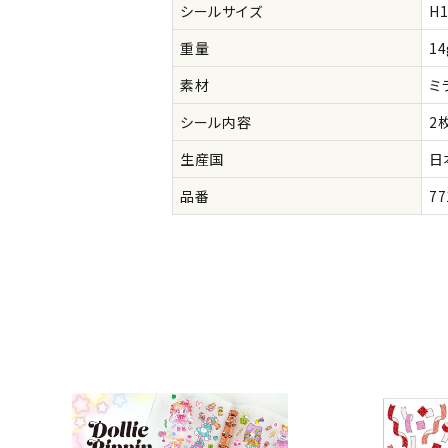
シールサイズ
H
重量
14
公式
デコ部
公式
公式
素材
ミ
シール内容
2
生産国
日
品番
77