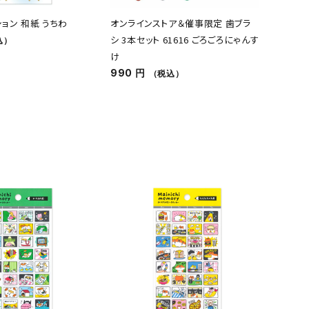
ョン 和紙 うちわ
オンラインストア＆催事限定 歯ブラ
シ 3本セット 61616 ごろごろにゃんす
込）
け
990 円
（税込）