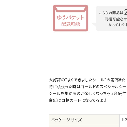
INFORMATION
お知らせ
ご利用ガイド
よくあるご質問
プライバシーポリシー
特定商取引法について
お問い合わせ
大好評の“よくできましたシール"の第2弾☆
特に頑張った時はゴールドのスペシャルシー
ACCOUNT MENU
シールを集めるのが楽しくなっちゃう台紙付
ようこそ ゲスト 様
台紙は目標カードになってるよ♪
meeting_room
person
ログイン
会員登録
パッケージサイズ
H