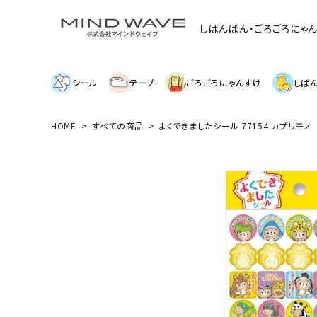
しばんばん・ごろごろにゃ
シール
テープ
ごろごろにゃんすけ
しば
HOME
すべての商品
よくできましたシール 77154 カプリモノ
search
絞り込み検索