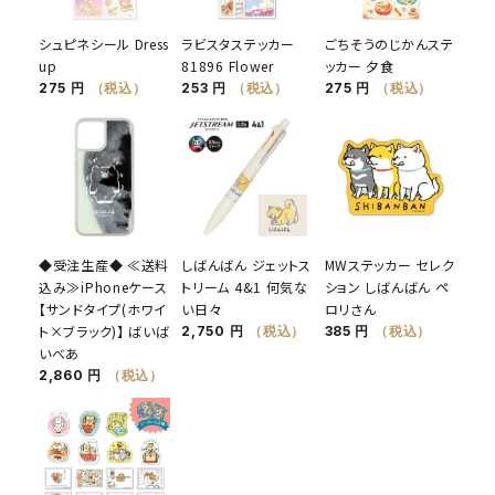
シュピネシール Dress
ラビスタステッカー
ごちそうのじかんステ
up
81896 Flower
ッカー 夕食
275 円
（税込）
253 円
（税込）
275 円
（税込）
◆受注生産◆ ≪送料
しばんばん ジェットス
MWステッカー セレク
込み≫iPhoneケース
トリーム 4&1 何気な
ション しばんばん ペ
【サンドタイプ(ホワイ
い日々
ロリさん
ト×ブラック)】 ばいば
2,750 円
（税込）
385 円
（税込）
いべあ
2,860 円
（税込）