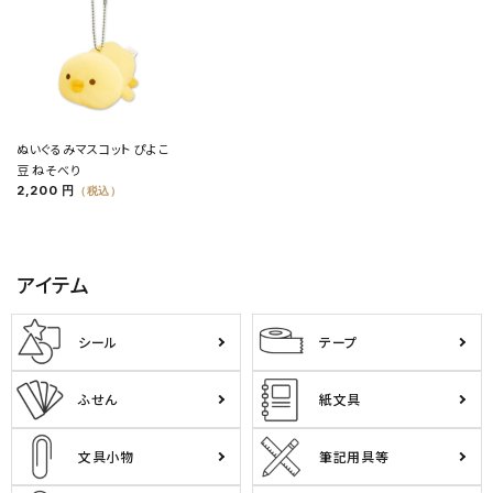
ぬいぐるみマスコット ぴよこ
豆 ねそべり
2,200 円
（税込）
アイテム
シール
テープ
ふせん
紙文具
文具小物
筆記用具等