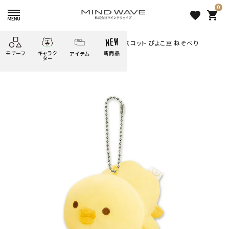
0
favorite
shopping_cart
HOME
すべての商品
ぬいぐるみマスコット ぴよこ豆 ねそべり
モチーフ
キャラク
新商品
アイテム
search
タ－
ごろごろ
絞り込み検索
たべもの
しばんばん
どうぶつ
シール
テープ
にゃんすけ
うさぎの
ぴよこ豆
ふせん
紙文具
花・植物
ムーちゃん
だっとちゃん
文具小物
ばいばいべあ
筆記用具等
ようこそ
モバイル
雑貨
ゆるあにまる
かわうそ
アイテム
ツンダちゃん
ウサコレフレンズ
ぬいぐるみマスコット ぴよこ
一期一会
その他
豆 ねそべり
2,200 円
（税込）