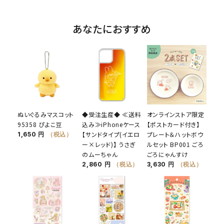
あなたにおすすめ
ぬいぐるみマスコット
◆受注生産◆ ≪送料
オンラインストア限定
95358 ぴよこ豆
込み≫iPhoneケース
【ポストカード付き】
【サンドタイプ(イエロ
プレート＆ハットボウ
1,650 円
（税込）
ー×レッド)】 うさぎ
ルセット BP001 ごろ
のムーちゃん
ごろにゃんすけ
2,860 円
（税込）
3,630 円
（税込）