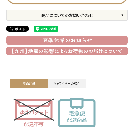
プライバシーポリシー
商品についてのお問い合わせ
特定商取引法について
お問い合わせ
ACCOUNT MENU
ようこそ ゲスト 様
meeting_room
person
ログイン
会員登録
商品詳細
キャラクターの紹介
公式
デコ部
公式
公式