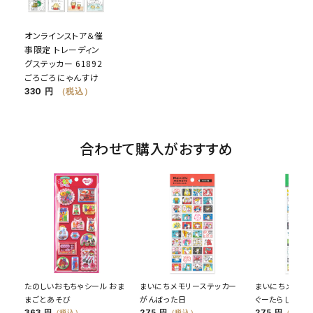
オンラインストア＆催
事限定 トレーディン
グステッカー 61892
ごろごろにゃんすけ
330 円
（税込）
合わせて購入がおすすめ
たのしいおもちゃシール おま
まいにちメモリーステッカー
まいにちメモリ
まごとあそび
がんばった日
ぐーたらした日
363 円
275 円
275 円
（税込）
（税込）
（税込）