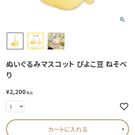
新着商品
人気商品から探す
モチーフから探す
ぬいぐるみマスコット ぴよこ豆 ねそべ
キャラクターから探す
り
アイテムから探す
¥
2,200
税込
INFORMATION
お知らせ
ご利用ガイド
カートに入れる
よくあるご質問