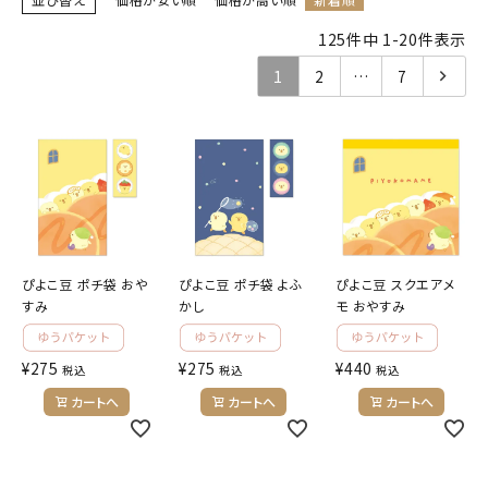
125
件中
1
-
20
件表示
キャラクターから探す
1
2
…
7
アイテムから探す
INFORMATION
お知らせ
ご利用ガイド
ぴよこ豆 ポチ袋 おや
ぴよこ豆 ポチ袋 よふ
ぴよこ豆 スクエアメ
よくあるご質問
すみ
かし
モ おやすみ
プライバシーポリシー
¥
275
¥
275
¥
440
税込
税込
税込
特定商取引法について
カートへ
カートへ
カートへ
お問い合わせ
ACCOUNT MENU