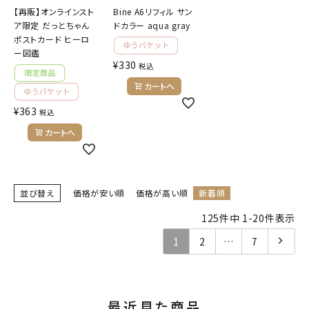
【再販】オンラインスト
Bine A6リフィル サン
ア限定 だっとちゃん
ドカラー aqua gray
ポストカード ヒーロ
ー図鑑
¥
330
税込
カートへ
¥
363
税込
カートへ
並び替え
価格が安い順
価格が高い順
新着順
125
件中
1
-
20
件表示
1
2
…
7
最近見た商品