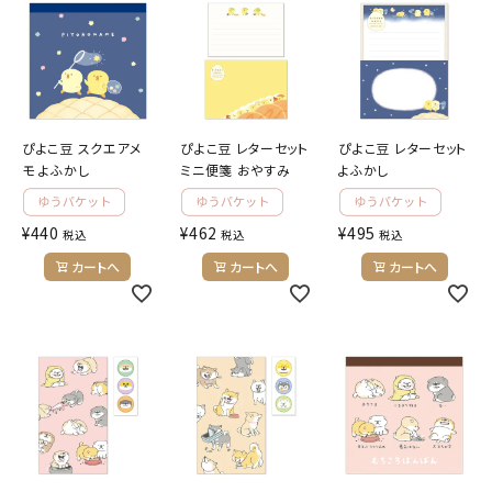
ようこそ ゲスト 様
meeting_room
person
ログイン
会員登録
ぴよこ豆 スクエアメ
ぴよこ豆 レターセット
ぴよこ豆 レターセット
モ よふかし
ミニ便箋 おやすみ
よふかし
公式
デコ部
公式
公式
¥
440
¥
462
¥
495
税込
税込
税込
カートへ
カートへ
カートへ