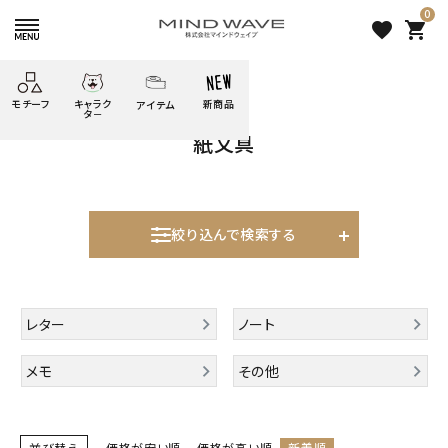
0
favorite
shopping_cart
HOME
すべての商品
紙文具
モチーフ
キャラク
新商品
アイテム
search
タ－
紙文具
ごろごろ
絞り込み検索
たべもの
しばんばん
どうぶつ
シール
テープ
にゃんすけ
うさぎの
ぴよこ豆
ふせん
紙文具
花・植物
ムーちゃん
絞り込んで検索する
だっとちゃん
文具小物
ばいばいべあ
筆記用具等
表示するレコメンドはありません。
ようこそ
モバイル
レター
ノート
雑貨
ゆるあにまる
かわうそ
アイテム
新着商品
メモ
その他
ツンダちゃん
ウサコレフレンズ
人気商品から探す
一期一会
その他
モチーフから探す
並び替え
価格が安い順
価格が高い順
新着順