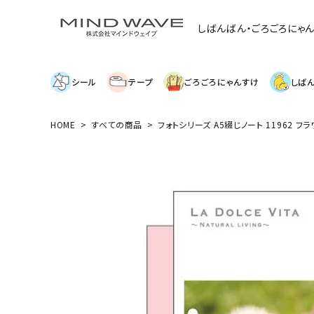
しばんばん・ごろごろにゃ
シール
テープ
ごろごろにゃんすけ
しば
HOME
すべての商品
フォトシリーズ A5綴じノート 11962 フ
search
絞り込み検索