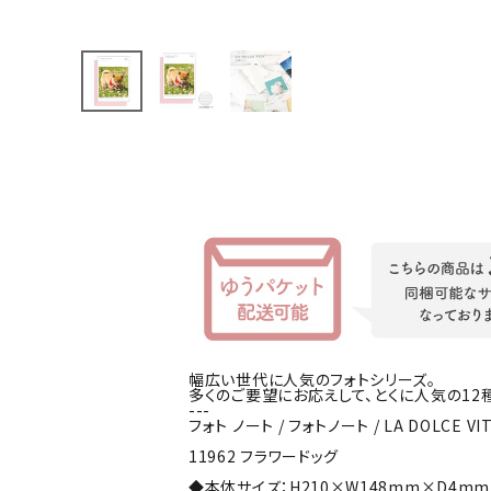
INFORMATION
お知らせ
ご利用ガイド
よくあるご質問
プライバシーポリシー
特定商取引法について
お問い合わせ
ACCOUNT MENU
幅広い世代に人気のフォトシリーズ。
ようこそ ゲスト 様
多くのご要望にお応えして、とくに人気の12
---
フォト ノート / フォトノート / LA DOLCE VI
meeting_room
person
ログイン
会員登録
11962 フラワードッグ
◆本体サイズ：H210×W148mm×D4mm