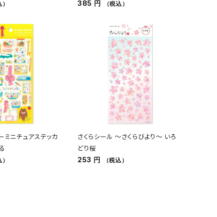
385 円
込）
（税込）
ーミニチュアステッカ
さくらシール ～さくらびより～ いろ
る
どり桜
253 円
込）
（税込）