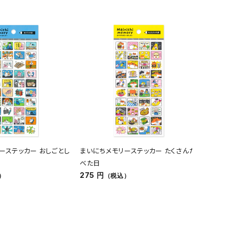
ーステッカー おしごとし
まいにちメモリーステッカー たくさんた
オンラ
べた日
バッグ 
275 円
4,180
）
（税込）