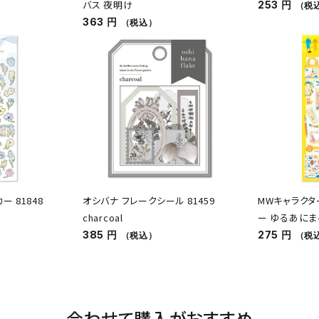
バス 夜明け
253 円
（税
363 円
（税込）
 81848
オシバナ フレークシール 81459
MWキャラクタ
charcoal
ー ゆるあにま
385 円
275 円
（税込）
（税
合わせて購入がおすすめ