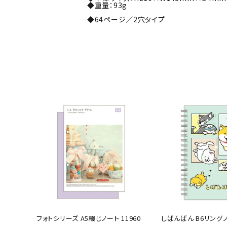
◆重量：93g
◆64ページ／2穴タイプ
公式
デコ部
公式
公式
フォトシリーズ A5綴じノート 11960
しばんばん B6リングノー