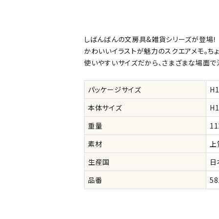
公式
デコ部
公式
公式
しばんばんの文房具&雑貨シリーズが登場！
かわいいイラストが魅力のスクエアメモ。ちょ
使いやすいサイズだから、さまざまな場面で
パッケージサイズ
H
本体サイズ
H
重量
11
素材
上
生産国
日
品番
58