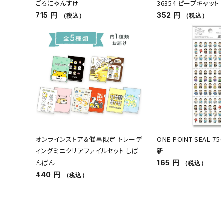
ごろにゃんすけ
36354 ピープキャット
715 円
352 円
（税込）
（税込）
オンラインストア＆催事限定 トレーデ
ONE POINT SEAL 
ィングミニクリアファイルセット しば
新
んばん
165 円
（税込）
440 円
（税込）