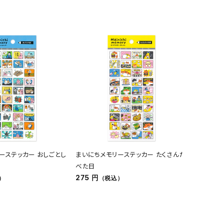
ーステッカー おしごとし
まいにちメモリーステッカー たくさんた
オンラ
べた日
バッグ 
275 円
4,180
）
（税込）