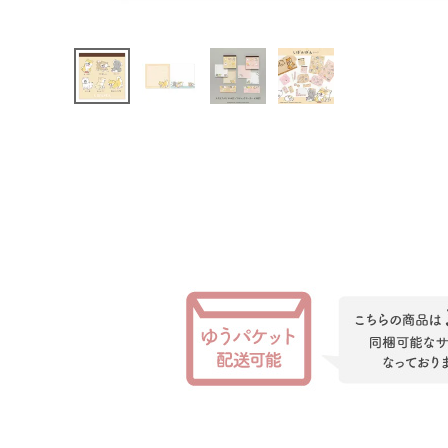
INFORMATION
お知らせ
ご利用ガイド
よくあるご質問
プライバシーポリシー
特定商取引法について
お問い合わせ
ACCOUNT MENU
ようこそ ゲスト 様
meeting_room
person
ログイン
会員登録