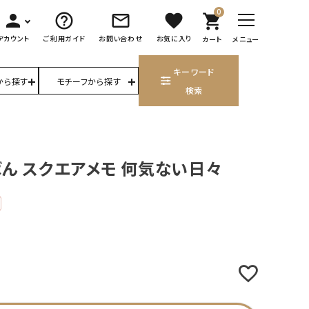
0
person
help_outline
mail_outline
favorite
shopping_cart
アカウント
ご利用ガイド
お問い合わせ
お気に入り
カート
メニュー
キーワード
から探す
モチーフから探す
検索
ん スクエアメモ 何気ない日々