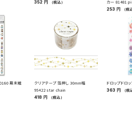
カー 81481 pi
352 円
（税込）
253 円
（税
750160 幕末維
クリアテープ 箔押し 30mm幅
ドロップドロップ
95422 star chain
363 円
（税
418 円
（税込）