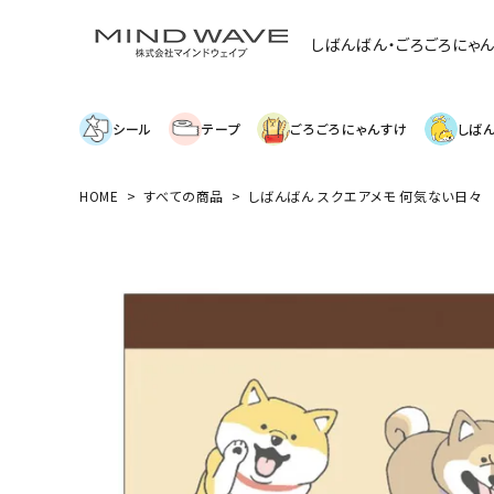
しばんばん・ごろごろにゃ
シール
テープ
ごろごろにゃんすけ
しば
HOME
すべての商品
しばんばん スクエアメモ 何気ない日々
search
絞り込み検索