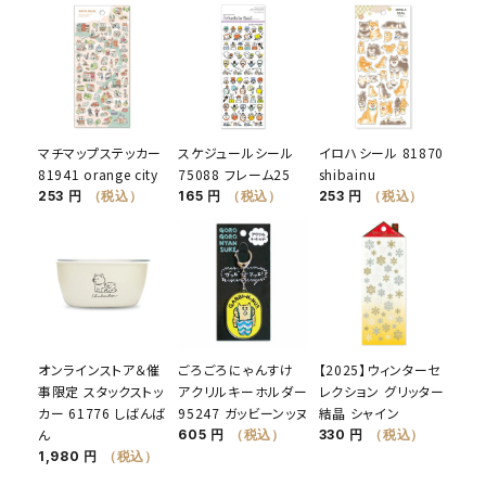
マチマップステッカー
スケジュールシール
イロハシール 81870
81941 orange city
75088 フレーム25
shibainu
253 円
（税込）
165 円
（税込）
253 円
（税込）
オンラインストア＆催
ごろごろにゃんすけ
【2025】ウィンターセ
事限定 スタックストッ
アクリルキーホルダー
レクション グリッター
カー 61776 しばんば
95247 ガッビーンッヌ
結晶 シャイン
ん
605 円
（税込）
330 円
（税込）
1,980 円
（税込）