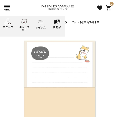
0
favorite
shopping_cart
HOME
すべての商品
しばんばん レターセット 何気ない日々
モチーフ
キャラク
新商品
アイテム
search
タ－
ごろごろ
絞り込み検索
たべもの
しばんばん
どうぶつ
シール
テープ
にゃんすけ
うさぎの
ぴよこ豆
ふせん
紙文具
花・植物
ムーちゃん
だっとちゃん
文具小物
ばいばいべあ
筆記用具等
ようこそ
モバイル
雑貨
ゆるあにまる
かわうそ
アイテム
ツンダちゃん
ウサコレフレンズ
しばんばん レターセット 何気
一期一会
その他
ない日々
495 円
（税込）