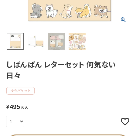
新着商品
人気商品から探す
モチーフから探す
しばんばん レターセット 何気ない
キャラクターから探す
日々
アイテムから探す
INFORMATION
¥
495
税込
お知らせ
ご利用ガイド
よくあるご質問