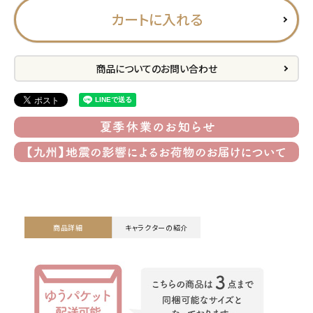
カートに入れる
プライバシーポリシー
特定商取引法について
商品についてのお問い合わせ
お問い合わせ
ACCOUNT MENU
ようこそ ゲスト 様
meeting_room
person
ログイン
会員登録
商品詳細
キャラクターの紹介
公式
デコ部
公式
公式