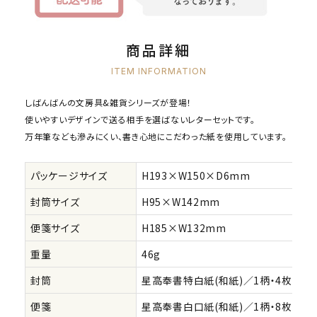
商品詳細
ITEM INFORMATION
しばんばんの文房具&雑貨シリーズが登場！
使いやすいデザインで送る相手を選ばないレターセットです。
万年筆なども滲みにくい、書き心地にこだわった紙を使用しています。
パッケージサイズ
H193×W150×D6mm
封筒サイズ
H95×W142mm
便箋サイズ
H185×W132mm
重量
46g
封筒
星高奉書特白紙(和紙)／1柄・4枚
便箋
星高奉書白口紙(和紙)／1柄・8枚