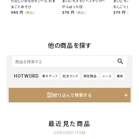
たのしいおもちゃシール おま
まいにちメモリーステッカー
まいにちメモリ
まごとあそび
がんばった日
おしごとした日
363 円
275 円
275 円
（税込）
（税込）
（税込）
他の商品を探す
search
HOTWORD
夏モチーフ
記念グッズ
限定商品
シール
雑貨
絞り込んで検索する
最近見た商品
CHECKED ITEM