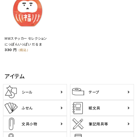
MWステッカー セレクション
にっぽんいっぱい だるま
330 円
（税込）
アイテム
シール
テープ
ふせん
紙文具
文具小物
筆記用具等