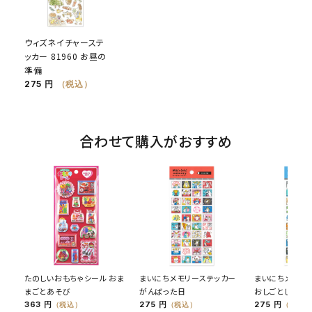
ウィズネイチャーステ
ッカー 81960 お昼の
準備
275 円
（税込）
合わせて購入がおすすめ
たのしいおもちゃシール おま
まいにちメモリーステッカー
まいにちメモリ
まごとあそび
がんばった日
おしごとした日
363 円
275 円
275 円
（税込）
（税込）
（税込）