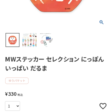
新着商品
人気商品から探す
モチーフから探す
キャラクターから探す
MWステッカー セレクション にっぽん
いっぱい だるま
アイテムから探す
INFORMATION
¥
330
お知らせ
税込
ご利用ガイド
よくあるご質問