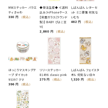
MWステッカー バラエ
◆受注生産◆ ≪送料
しばんばん レターセ
ティ きゃわ
込み≫iPhoneケース
ット ミニ便箋 何気な
【背面ガラス(ラウンド
いむち
330 円
（税込）
型)】 BABY ぴよこ豆
462 円
（税込）
YE
2,860 円
（税込）
ほっこりマスキングテ
リリーステッカー
しばんばん フェイスタ
ープ ダイカット
81496 classic pink
オル 何気ない日々
95397 クマ
275 円
（税込）
1,320 円
（税込）
396 円
（税込）