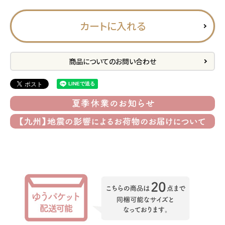
プライバシーポリシー
カートに入れる
特定商取引法について
お問い合わせ
商品についてのお問い合わせ
ACCOUNT MENU
ようこそ ゲスト 様
meeting_room
person
ログイン
会員登録
公式
デコ部
公式
公式