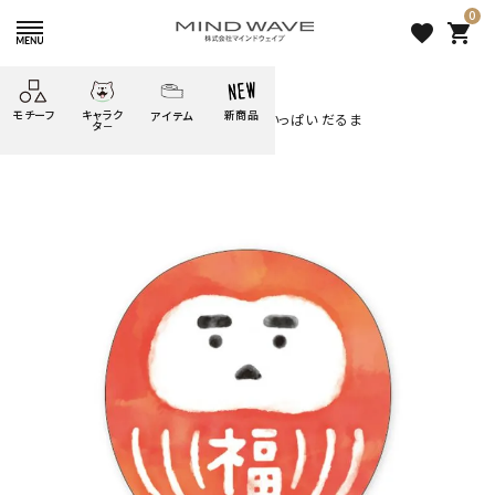
0
favorite
shopping_cart
HOME
すべての商品
モチーフ
キャラク
新商品
アイテム
search
MWステッカー セレクション にっぽんいっぱい だるま
タ－
ごろごろ
絞り込み検索
たべもの
しばんばん
どうぶつ
シール
テープ
にゃんすけ
うさぎの
ぴよこ豆
ふせん
紙文具
花・植物
ムーちゃん
だっとちゃん
文具小物
ばいばいべあ
筆記用具等
ようこそ
モバイル
雑貨
ゆるあにまる
かわうそ
アイテム
ツンダちゃん
ウサコレフレンズ
MWステッカー セレクション
一期一会
その他
にっぽんいっぱい だるま
330 円
（税込）