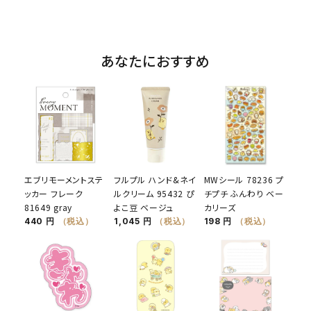
あなたにおすすめ
エブリモーメントステ
フルプル ハンド&ネイ
MWシール 78236 プ
ッカー フレーク
ルクリーム 95432 ぴ
チプチ ふんわり ベー
81649 gray
よこ豆 ベージュ
カリーズ
440 円
（税込）
1,045 円
（税込）
198 円
（税込）