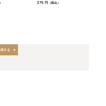
275 円
4,180
）
（税込）
検索する