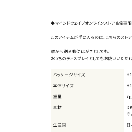
公式
デコ部
公式
公式
◆マインドウェイブオンラインストア＆催事
このアイテムが手に入るのは、こちらのストアとP
誰かへ送る郵便はがきとしても、
おうちのディスプレイとしてもお使いいただ
パッケージサイズ
H
本体サイズ
H
重量
7g
素材
D
※
生産国
日