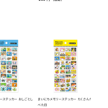
ーステッカー おしごとし
まいにちメモリーステッカー たくさんた
オンラ
べた日
バッグ 