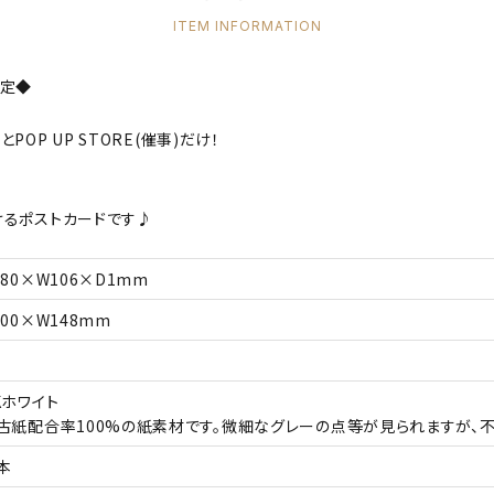
ITEM INFORMATION
限定◆
OP UP STORE(催事)だけ！
けるポストカードです♪
180×W106×D1mm
100×W148mm
Kホワイト
古紙配合率100%の紙素材です。微細なグレーの点等が見られますが、
本