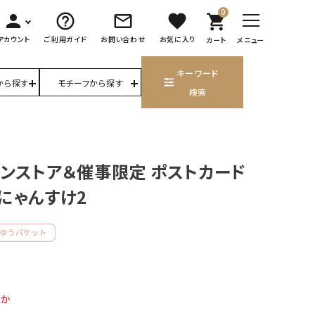
0
person
help_outline
mail_outline
favorite
shopping_cart
アカウント
ご利用ガイド
お問い合わせ
お気に入り
カート
メニュー
キーワード
から探す
モチーフから探す
検索
ンストア＆催事限定 ポストカード
にゃんすけ2
ずか