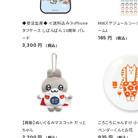
◆受注生産◆ ≪送料込み≫iPhone
MWスケジュールシール 
タフケース しばんばん 10周年 パレ
ーム1
ード
165 円
（税込）
3,300 円
（税込）
【再販】ぬいぐるみマスコット だっと
ごろごろにゃんすけ 小皿
ちゃん
ペンダーくんとお花
2,200 円
935 円
（税込）
（税込）