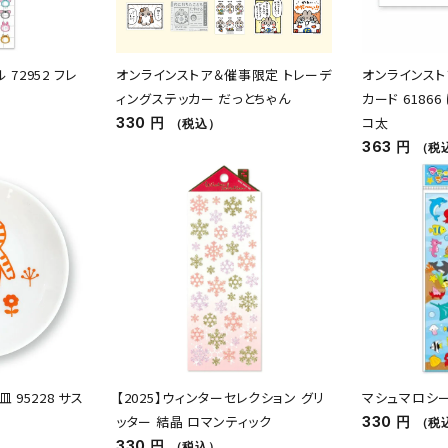
72952 フレ
オンラインストア＆催事限定 トレーデ
オンラインスト
ィングステッカー だっとちゃん
カード 6186
コ太
330 円
（税込）
363 円
（税
 95228 サス
【2025】ウィンターセレクション グリ
マシュマロシール
ッター 結晶 ロマンティック
330 円
（税
330 円
（税込）