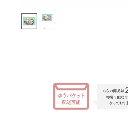
INFORMATION
お知らせ
ご利用ガイド
よくあるご質問
プライバシーポリシー
特定商取引法について
お問い合わせ
ACCOUNT MENU
ようこそ ゲスト 様
meeting_room
person
ログイン
会員登録