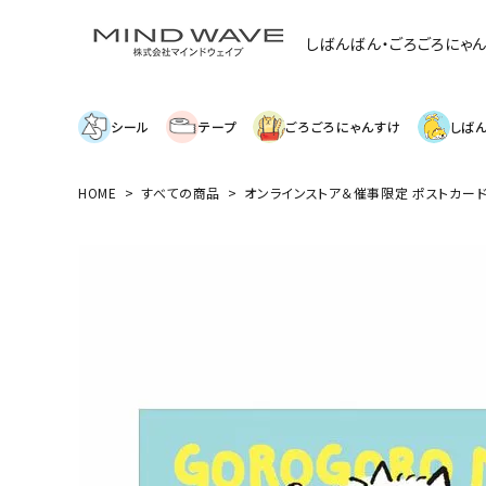
しばんばん・ごろごろにゃ
シール
テープ
ごろごろにゃんすけ
しば
HOME
すべての商品
オンラインストア＆催事限定 ポストカード
search
絞り込み検索