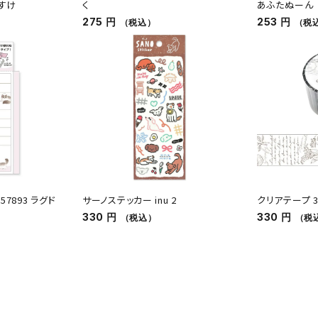
すけ
く
あふたぬーん
275 円
253 円
（税込）
（税
57893 ラグド
サーノステッカー inu 2
クリアテープ 30
330 円
330 円
（税込）
（税