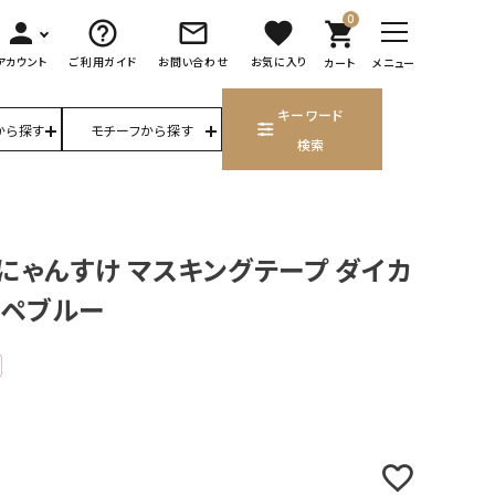
0
person
help_outline
mail_outline
favorite
shopping_cart
アカウント
ご利用ガイド
お問い合わせ
お気に入り
カート
メニュー
キーワード
から探す
モチーフから探す
検索
にゃんすけ マスキングテープ ダイカ
スペブルー