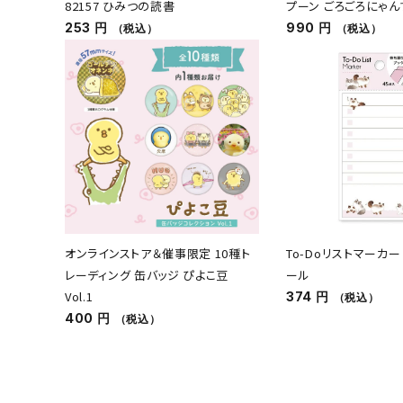
82157 ひみつの読書
プーン ごろごろにゃん
253 円
990 円
（税込）
（税込）
オンラインストア＆催事限定 10種ト
To-Doリストマーカー 
レーディング 缶バッジ ぴよこ豆
ール
Vol.1
374 円
（税込）
400 円
（税込）