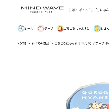
しばんばん・ごろごろにゃ
シール
テープ
ごろごろにゃんすけ
しば
HOME
すべての商品
ごろごろにゃんすけ マスキングテープ ダ
search
絞り込み検索