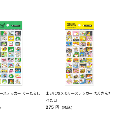
ーステッカー ぐーたらし
まいにちメモリーステッカー たくさんた
オンラ
べた日
バッグ 
275 円
4,180
）
（税込）