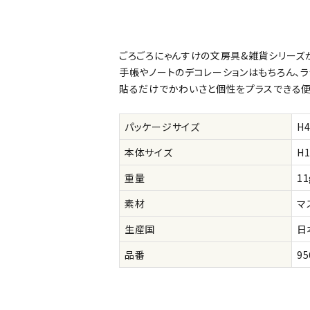
公式
デコ部
公式
公式
ごろごろにゃんすけの文房具&雑貨シリーズ
手帳やノートのデコレーションはもちろん、ラ
貼るだけでかわいさと個性をプラスできる便
パッケージサイズ
H
本体サイズ
H
重量
11
素材
マ
生産国
日
品番
95