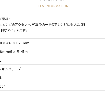
ITEM INFORMATION
が登場！
ッピングのアクセント、写真やカードのアレンジにも大活躍！
利なアイテムです。
40×W40×D20mm
18mm幅×長さ5m
g
スキングテープ
本
604