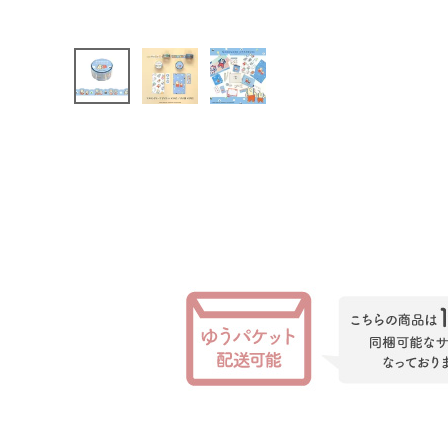
INFORMATION
お知らせ
ご利用ガイド
よくあるご質問
プライバシーポリシー
特定商取引法について
お問い合わせ
ACCOUNT MENU
ようこそ ゲスト 様
meeting_room
person
ログイン
会員登録