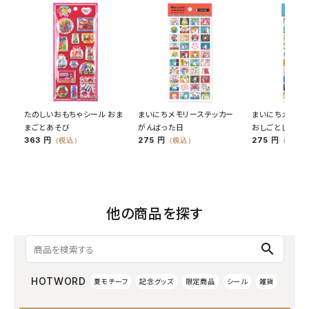
たのしいおもちゃシール おま
まいにちメモリーステッカー
まいにちメモリ
まごとあそび
がんばった日
おしごとした日
363 円
275 円
275 円
（税込）
（税込）
（税込）
他の商品を探す
search
HOTWORD
夏モチーフ
記念グッズ
限定商品
シール
雑貨