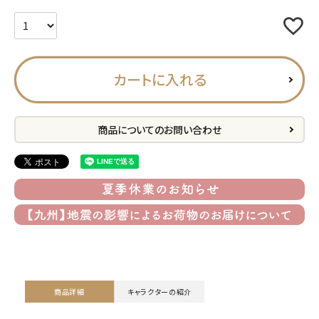
プライバシーポリシー
特定商取引法について
お問い合わせ
カートに入れる
ACCOUNT MENU
ようこそ ゲスト 様
商品についてのお問い合わせ
meeting_room
person
ログイン
会員登録
公式
デコ部
公式
公式
商品詳細
キャラクターの紹介