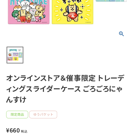
新着商品
人気商品から探す
モチーフから探す
キャラクターから探す
オンラインストア＆催事限定 トレーデ
アイテムから探す
ィングスライダーケース ごろごろにゃ
INFORMATION
んすけ
お知らせ
ご利用ガイド
¥
660
税込
よくあるご質問