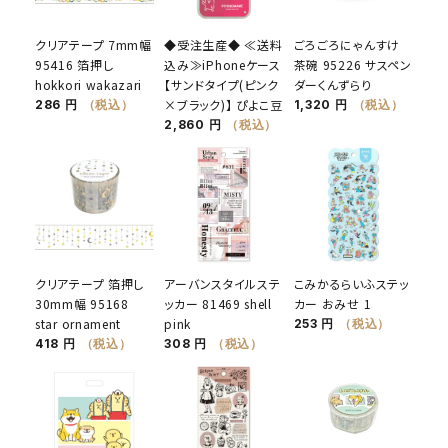
クリアテープ 7mm幅
◆受注生産◆ ≪送料
ごろごろにゃんすけ
95416 箔押し
込み≫iPhoneケース
茶碗 95226 サスペン
hokkori wakazari
【サンドタイプ(ピンク
ダーくんずらり
×ブラック)】 ぴよこ豆
286 円
（税込）
1,320 円
（税込）
2,860 円
（税込）
クリアテープ 箔押し
アーバンスタイルステ
こみかるらいふステッ
30mm幅 95168
ッカー 81469 shell
カー おみせ 1
star ornament
pink
253 円
（税込）
418 円
（税込）
308 円
（税込）