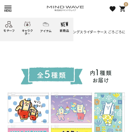
0
favorite
shopping_cart
HOME
すべての商品
モチーフ
キャラク
新商品
アイテム
search
オンラインストア＆催事限定 トレーディングスライダーケース ごろごろに
タ－
ゃんすけ
ごろごろ
絞り込み検索
たべもの
しばんばん
どうぶつ
シール
テープ
にゃんすけ
うさぎの
ぴよこ豆
ふせん
紙文具
花・植物
ムーちゃん
だっとちゃん
文具小物
ばいばいべあ
筆記用具等
ようこそ
モバイル
雑貨
ゆるあにまる
かわうそ
アイテム
ツンダちゃん
ウサコレフレンズ
オンラインストア＆催事限定 ト
一期一会
その他
レーディングスライダーケース
ごろごろにゃんすけ
660 円
（税込）