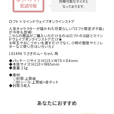
ロフト×マインドウェイブオンラインストア
人気キャラクターが描かれた可愛らしい「ロフト限定ポチ袋」
が今年も登場！
こちらの商品がご購入いただけるのはロフトのお店とマイン
ドウェイブオンラインストアだけ★
お年玉やおこづかいを渡すだけでなく､小物の整理やミニレ
ターなど使い方はいろいろ♪
L01496 うさぎのムーちゃん 凧
◆パッケージサイズ:H115×W70×D4mm
◆本体サイズ:H110×W65mm
◆重量:11g
◆素材:
◇封筒:上質紙
◇封シール:上質紙+金ホット
◆封筒:5枚入
あなたにおすすめ