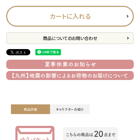
プライバシーポリシー
カートに入れる
特定商取引法について
お問い合わせ
商品についてのお問い合わせ
ACCOUNT MENU
ようこそ ゲスト 様
meeting_room
person
ログイン
会員登録
公式
デコ部
公式
公式
商品詳細
キャラクターの紹介