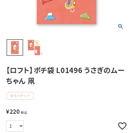
新着商品
人気商品から探す
モチーフから探す
キャラクターから探す
【ロフト】ポチ袋 L01496 うさぎのムー
ちゃん 凧
アイテムから探す
INFORMATION
¥
220
お知らせ
税込
ご利用ガイド
よくあるご質問