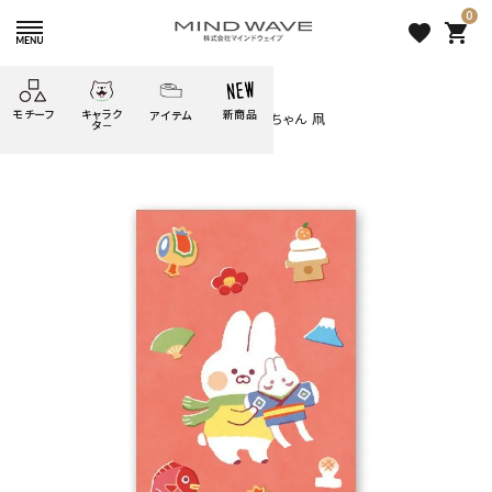
0
favorite
shopping_cart
HOME
すべての商品
モチーフ
キャラク
新商品
アイテム
search
【ロフト】ポチ袋 L01496 うさぎのムーちゃん 凧
タ－
ごろごろ
絞り込み検索
たべもの
しばんばん
どうぶつ
シール
テープ
にゃんすけ
うさぎの
ぴよこ豆
ふせん
紙文具
花・植物
ムーちゃん
だっとちゃん
文具小物
ばいばいべあ
筆記用具等
ようこそ
モバイル
雑貨
ゆるあにまる
かわうそ
アイテム
ツンダちゃん
ウサコレフレンズ
【ロフト】ポチ袋 L01496 うさ
一期一会
その他
ぎのムーちゃん 凧
220 円
（税込）