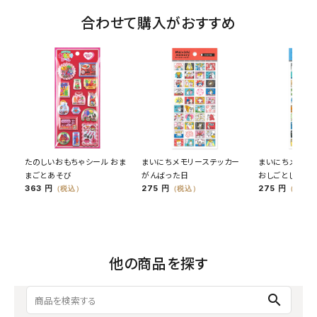
合わせて購入がおすすめ
たのしいおもちゃシール おま
まいにちメモリーステッカー
まいにちメモリ
まごとあそび
がんばった日
おしごとした日
363 円
275 円
275 円
（税込）
（税込）
（税込）
他の商品を探す
search