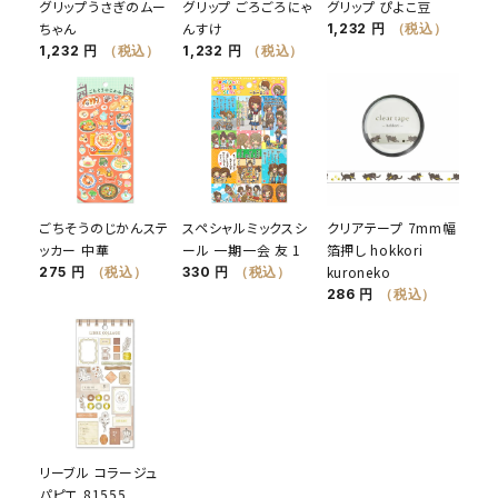
グリップうさぎのムー
グリップ ごろごろにゃ
グリップ ぴよこ豆
ちゃん
んすけ
1,232 円
（税込）
1,232 円
（税込）
1,232 円
（税込）
ごちそうのじかんステ
スペシャルミックスシ
クリアテープ 7mm幅
ッカー 中華
ール 一期一会 友 1
箔押し hokkori
kuroneko
275 円
（税込）
330 円
（税込）
286 円
（税込）
リーブル コラージュ
パピエ 81555