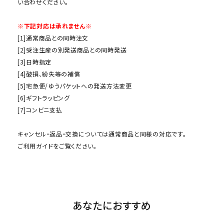
い合わせください。
※下記対応は承れません※
[1]通常商品との同時注文
[2]受注生産の別発送商品との同時発送
[3]日時指定
[4]破損、紛失等の補償
[5]宅急便/ゆうパケットへの発送方法変更
[6]ギフトラッピング
[7]コンビニ支払
キャンセル・返品・交換については通常商品と同様の対応です。
ご利用ガイド
をご覧ください。
あなたにおすすめ