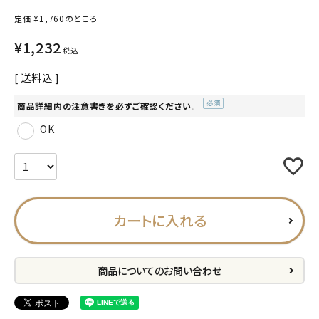
¥
1,760
のところ
定価
プライバシーポリシー
¥
1,232
特定商取引法について
税込
お問い合わせ
送料込
商品詳細内の注意書きを必ずご確認ください。
ACCOUNT MENU
(必
OK
ようこそ ゲスト 様
須)
meeting_room
person
ログイン
会員登録
カートに入れる
公式
デコ部
公式
公式
商品についてのお問い合わせ