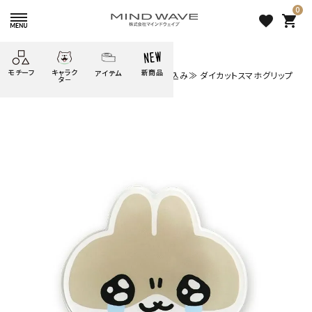
0
favorite
shopping_cart
HOME
すべての商品
モチーフ
キャラク
新商品
アイテム
search
[ OUTLET ] 【5日前後で発送】 ≪送料込み≫ ダイカットスマホグリップ
タ－
だっとちゃん
ごろごろ
絞り込み検索
たべもの
しばんばん
どうぶつ
シール
テープ
にゃんすけ
うさぎの
ぴよこ豆
ふせん
紙文具
花・植物
ムーちゃん
だっとちゃん
文具小物
ばいばいべあ
筆記用具等
ようこそ
モバイル
雑貨
ゆるあにまる
かわうそ
アイテム
ツンダちゃん
ウサコレフレンズ
[ OUTLET ] 【5日前後で発
一期一会
その他
送】 ≪送料込み≫ ダイカット
スマホグリップ だっとちゃん
1,232 円
（税込）