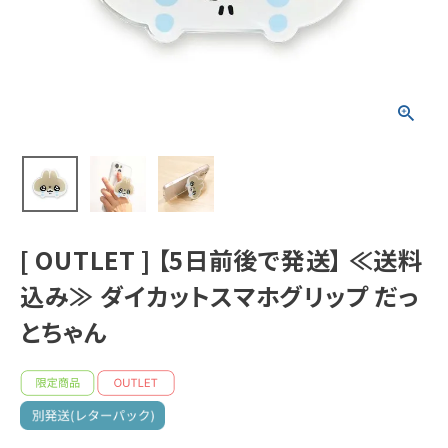
新着商品
人気商品から探す
モチーフから探す
キャラクターから探す
[ OUTLET ] 【5日前後で発送】 ≪送料
アイテムから探す
込み≫ ダイカットスマホグリップ だっ
INFORMATION
とちゃん
お知らせ
ご利用ガイド
よくあるご質問