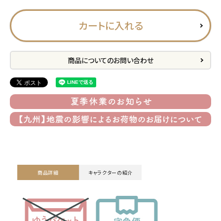
プライバシーポリシー
カートに入れる
特定商取引法について
お問い合わせ
商品についてのお問い合わせ
ACCOUNT MENU
ようこそ ゲスト 様
meeting_room
person
ログイン
会員登録
公式
デコ部
公式
公式
商品詳細
キャラクターの紹介