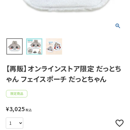
新着商品
人気商品から探す
モチーフから探す
キャラクターから探す
【再販】オンラインストア限定 だっとち
ゃん フェイスポーチ だっとちゃん
アイテムから探す
INFORMATION
¥
3,025
お知らせ
税込
ご利用ガイド
よくあるご質問