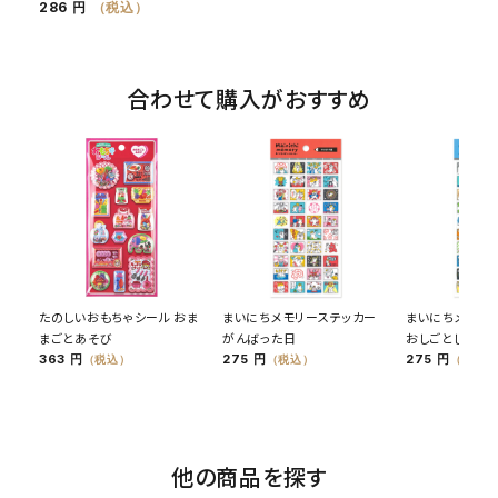
286 円
（税込）
合わせて購入がおすすめ
たのしいおもちゃシール おま
まいにちメモリーステッカー
まいにちメモリ
まごとあそび
がんばった日
おしごとした日
363 円
275 円
275 円
（税込）
（税込）
（税込）
他の商品を探す