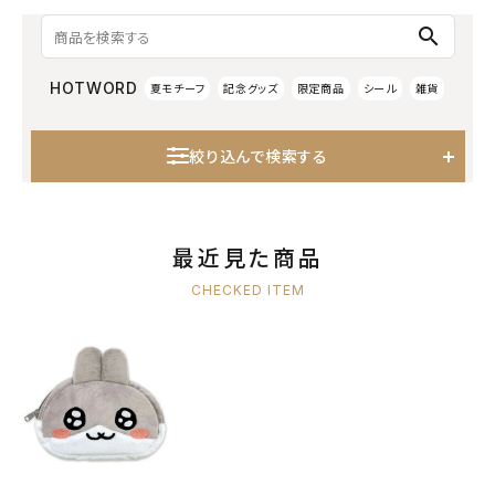
search
HOTWORD
夏モチーフ
記念グッズ
限定商品
シール
雑貨
絞り込んで検索する
最近見た商品
CHECKED ITEM