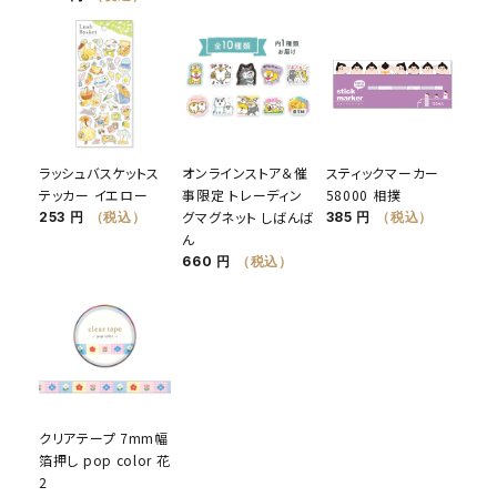
ラッシュバスケットス
オンラインストア＆催
スティックマーカー
テッカー イエロー
事限定 トレーディン
58000 相撲
グマグネット しばんば
253 円
（税込）
385 円
（税込）
ん
660 円
（税込）
クリアテープ 7mm幅
箔押し pop color 花
2