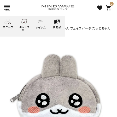
0
favorite
shopping_cart
HOME
すべての商品
モチーフ
キャラク
新商品
アイテム
search
【再販】オンラインストア限定 だっとちゃん フェイスポーチ だっとちゃん
タ－
ごろごろ
絞り込み検索
たべもの
しばんばん
どうぶつ
シール
テープ
にゃんすけ
うさぎの
ぴよこ豆
ふせん
紙文具
花・植物
ムーちゃん
だっとちゃん
文具小物
ばいばいべあ
筆記用具等
ようこそ
モバイル
雑貨
ゆるあにまる
かわうそ
アイテム
ツンダちゃん
ウサコレフレンズ
【再販】オンラインストア限定
一期一会
その他
だっとちゃん フェイスポーチ
だっとちゃん
3,025 円
（税込）