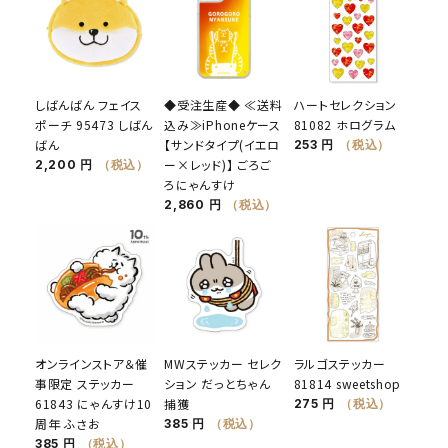
しばんばん フェイス
◆受注生産◆ ≪送料
ハートセレクション
ポーチ 95473 しばん
込み≫iPhoneケース
81082 ホログラム
ばん
【サンドタイプ(イエロ
253 円
（税込）
ー×レッド)】 ごろご
2,200 円
（税込）
ろにゃんすけ
2,860 円
（税込）
オンラインストア＆催
MWステッカー セレク
ラルゴステッカー
事限定 ステッカー
ション だっとちゃん
81814 sweetshop
61843 にゃんすけ10
捕獲
275 円
（税込）
周年 ふさお
385 円
（税込）
385 円
（税込）