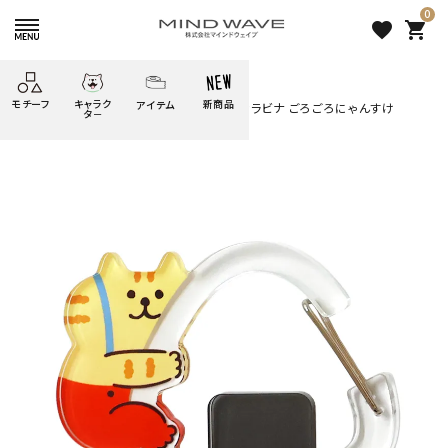
0
favorite
shopping_cart
HOME
すべての商品
モチーフ
キャラク
新商品
アイテム
search
オンラインストア＆催事限定 アクリルカラビナ ごろごろにゃんすけ
タ－
ごろごろ
絞り込み検索
たべもの
しばんばん
どうぶつ
シール
テープ
にゃんすけ
うさぎの
ぴよこ豆
ふせん
紙文具
花・植物
ムーちゃん
だっとちゃん
文具小物
ばいばいべあ
筆記用具等
ようこそ
モバイル
雑貨
ゆるあにまる
かわうそ
アイテム
ツンダちゃん
ウサコレフレンズ
オンラインストア＆催事限定
一期一会
その他
アクリルカラビナ ごろごろにゃ
んすけ
1,100 円
（税込）