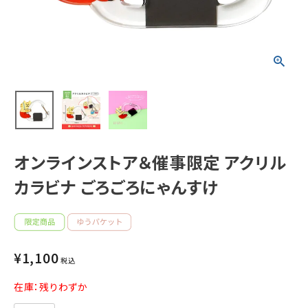
新着商品
人気商品から探す
モチーフから探す
キャラクターから探す
オンラインストア＆催事限定 アクリル
カラビナ ごろごろにゃんすけ
アイテムから探す
INFORMATION
¥
1,100
お知らせ
税込
ご利用ガイド
在庫：残りわずか
よくあるご質問