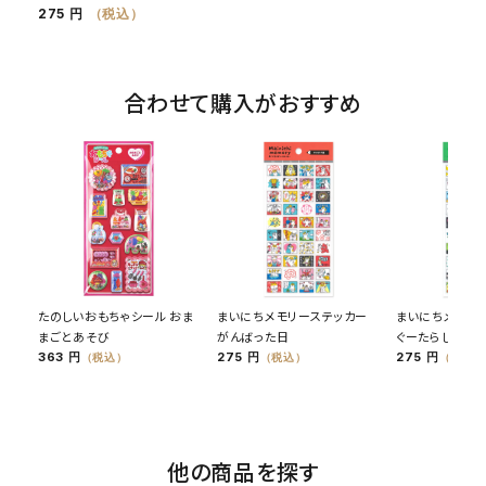
275 円
（税込）
合わせて購入がおすすめ
たのしいおもちゃシール おま
まいにちメモリーステッカー
まいにちメモリ
まごとあそび
がんばった日
ぐーたらした日
363 円
275 円
275 円
（税込）
（税込）
（税込）
他の商品を探す