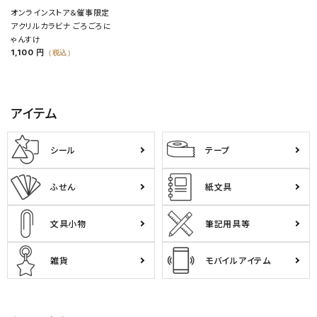
オンラインストア＆催事限定
アクリルカラビナ ごろごろに
ゃんすけ
1,100 円
（税込）
アイテム
シール
テープ
ふせん
紙文具
文具小物
筆記用具等
雑貨
モバイルアイテム