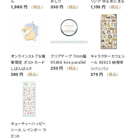
ん
おしり
リング ゆるあにまる
1,980 円
（税込）
330 円
（税込）
1,155 円
（税込）
オンラインストア＆催
クリアテープ 7mm幅
キャラクターカフェシ
事限定 ポストカード
95406 line parallel
ール 80815 純喫茶
しばんばん9
シバンバン
253 円
（税込）
363 円
（税込）
275 円
（税込）
キューティーハッピー
シール レインボー ラ
ビット