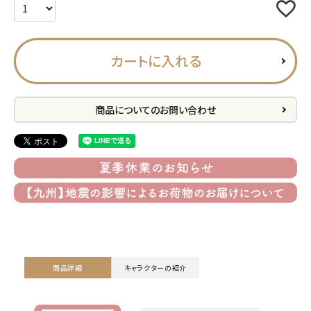
プライバシーポリシー
特定商取引法について
カートに入れる
お問い合わせ
ACCOUNT MENU
商品についてのお問い合わせ
ようこそ ゲスト 様
meeting_room
person
ログイン
会員登録
公式
デコ部
公式
公式
商品詳細
キャラクターの紹介