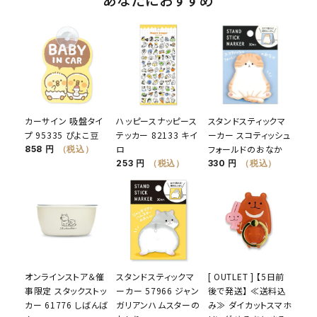
カーサイン 吸盤タイ
ハッピースナッピース
スタンドスティックマ
プ 95335 ぴよこ豆
テッカー 82133 キイ
ーカー スコティッシュ
ロ
フォールドのおなか
858 円
（税込）
253 円
（税込）
330 円
（税込）
オンラインストア＆催
スタンドスティックマ
[ OUTLET ] 【5日前
事限定 スタックストッ
ーカー 57966 ジャン
後で発送】 ≪送料込
カー 61776 しばんば
ガリアンハムスターの
み≫ ダイカットスマホ