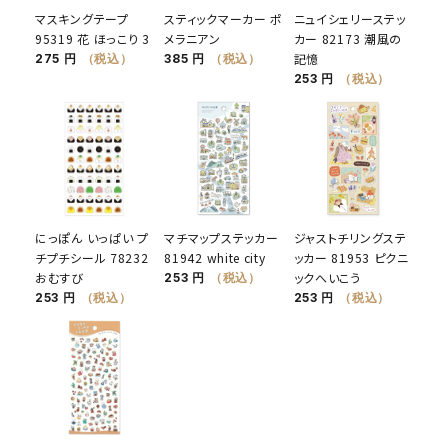
マスキングテープ
スティックマーカー ポ
ニュイシェリーステッ
95319 花 ほっこり 3
メラニアン
カー 82173 潮風の
記憶
275 円
（税込）
385 円
（税込）
253 円
（税込）
にっぽん いっぱい プ
マチマップステッカー
ジャストチリングステ
チプチシール 78232
81942 white city
ッカー 81953 ピクニ
おむすび
ックへいこう
253 円
（税込）
253 円
（税込）
253 円
（税込）