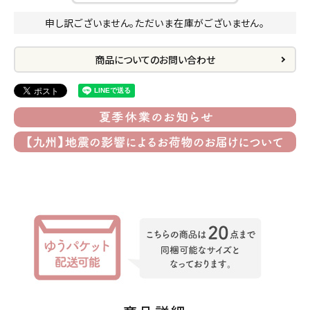
プライバシーポリシー
申し訳ございません。ただいま在庫がございません。
特定商取引法について
商品についてのお問い合わせ
お問い合わせ
ACCOUNT MENU
ようこそ ゲスト 様
meeting_room
person
ログイン
会員登録
公式
デコ部
公式
公式