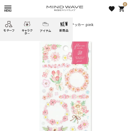
0
favorite
shopping_cart
HOME
すべての商品
フローリアステッカー pink
モチーフ
キャラク
新商品
アイテム
search
タ－
ごろごろ
絞り込み検索
たべもの
しばんばん
どうぶつ
シール
テープ
にゃんすけ
うさぎの
ぴよこ豆
ふせん
紙文具
花・植物
ムーちゃん
だっとちゃん
文具小物
ばいばいべあ
筆記用具等
ようこそ
モバイル
雑貨
ゆるあにまる
かわうそ
アイテム
ツンダちゃん
ウサコレフレンズ
フローリアステッカー pink
一期一会
その他
308 円
（税込）