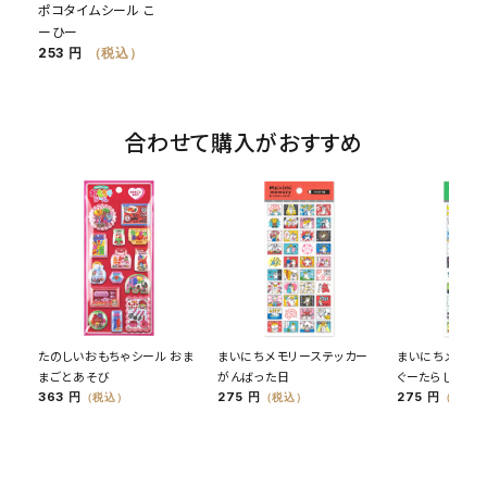
ポコタイムシール こ
ーひー
253 円
（税込）
合わせて購入がおすすめ
たのしいおもちゃシール おま
まいにちメモリーステッカー
まいにちメモリ
まごとあそび
がんばった日
ぐーたらした日
363 円
275 円
275 円
（税込）
（税込）
（税込）