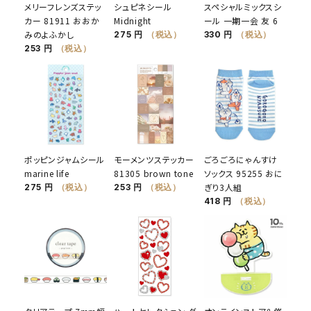
メリーフレンズステッ
シュピネシール
スペシャルミックスシ
カー 81911 おおか
Midnight
ール 一期一会 友 6
みのよふかし
275 円
（税込）
330 円
（税込）
253 円
（税込）
ポッピンジャムシール
モーメンツステッカー
ごろごろにゃんすけ
marine life
81305 brown tone
ソックス 95255 おに
ぎり3人組
275 円
（税込）
253 円
（税込）
418 円
（税込）