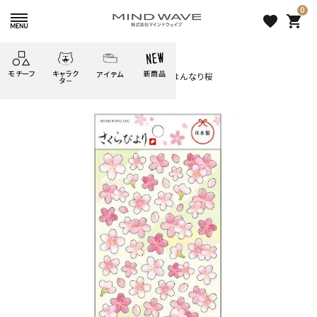
0
favorite
shopping_cart
HOME
すべての商品
モチーフ
キャラク
新商品
アイテム
search
さくらしーる～さくらびより～ 21813 はんなり桜
タ－
ごろごろ
絞り込み検索
たべもの
しばんばん
どうぶつ
シール
テープ
にゃんすけ
うさぎの
ぴよこ豆
ふせん
紙文具
花・植物
ムーちゃん
だっとちゃん
文具小物
ばいばいべあ
筆記用具等
ようこそ
モバイル
雑貨
ゆるあにまる
かわうそ
アイテム
ツンダちゃん
ウサコレフレンズ
さくらしーる～さくらびより～
一期一会
その他
21813 はんなり桜
275 円
（税込）