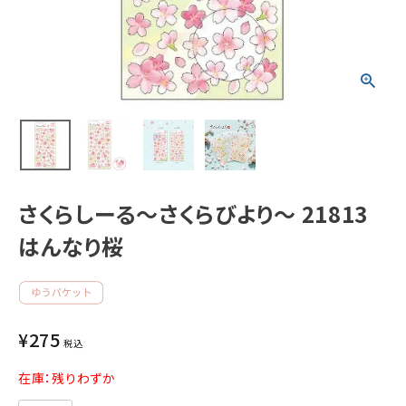
新着商品
人気商品から探す
モチーフから探す
キャラクターから探す
さくらしーる～さくらびより～ 21813
はんなり桜
アイテムから探す
INFORMATION
¥
275
お知らせ
税込
ご利用ガイド
在庫：残りわずか
よくあるご質問