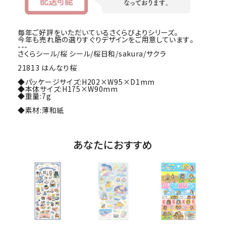
毎年ご好評をいただいているさくらびよりシリーズ｡
今年も売れ筋の選りすぐりデザインをご用意しています｡
---
さくらシール/桜 シール/桜日和/sakura/サクラ
21813 はんなり桜
◆パッケージサイズ:H202×W95×D1mm
◆本体サイズ:H175×W90mm
◆重量:7g
◆素材:薄和紙
あなたにおすすめ