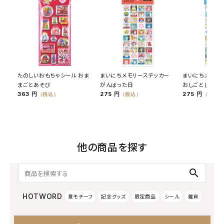
たのしいおもちゃシール おま
まいにちメモリーステッカー
まいにちメモリ
まごとあそび
がんばった日
おしごとした日
363 円
275 円
275 円
（税込）
（税込）
（税込）
他の商品を探す
search
HOTWORD
夏モチーフ
記念グッズ
限定商品
シール
雑貨