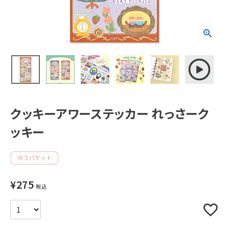
新着商品
人気商品から探す
モチーフから探す
クッキーアワーステッカー れっさーク
キャラクターから探す
ッキー
アイテムから探す
INFORMATION
¥
275
税込
お知らせ
ご利用ガイド
よくあるご質問