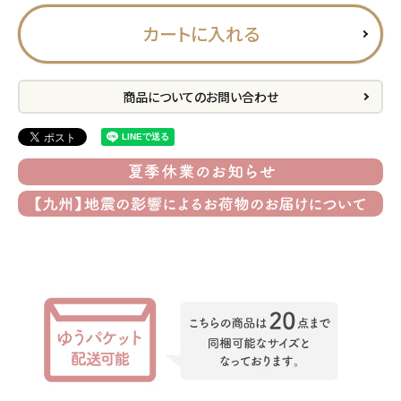
プライバシーポリシー
カートに入れる
特定商取引法について
お問い合わせ
商品についてのお問い合わせ
ACCOUNT MENU
ようこそ ゲスト 様
meeting_room
person
ログイン
会員登録
公式
デコ部
公式
公式