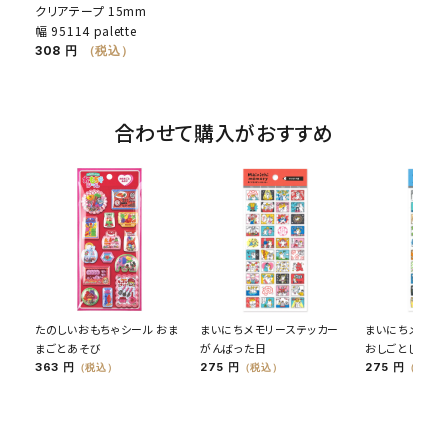
クリアテープ 15mm
幅 95114 palette
308 円
（税込）
合わせて購入がおすすめ
たのしいおもちゃシール おま
まいにちメモリーステッカー
まいにちメモリ
まごとあそび
がんばった日
おしごとした日
363 円
275 円
275 円
（税込）
（税込）
（税込）