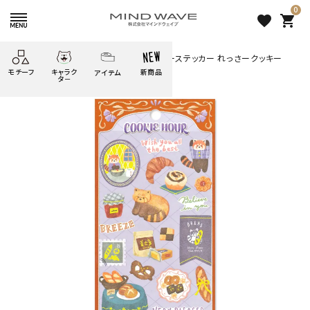
0
favorite
shopping_cart
HOME
すべての商品
クッキーアワーステッカー れっさークッキー
モチーフ
キャラク
新商品
アイテム
search
タ－
ごろごろ
絞り込み検索
たべもの
しばんばん
どうぶつ
シール
テープ
にゃんすけ
うさぎの
ぴよこ豆
ふせん
紙文具
花・植物
ムーちゃん
だっとちゃん
文具小物
ばいばいべあ
筆記用具等
ようこそ
モバイル
雑貨
ゆるあにまる
かわうそ
アイテム
ツンダちゃん
ウサコレフレンズ
クッキーアワーステッカー れっ
一期一会
その他
さークッキー
275 円
（税込）