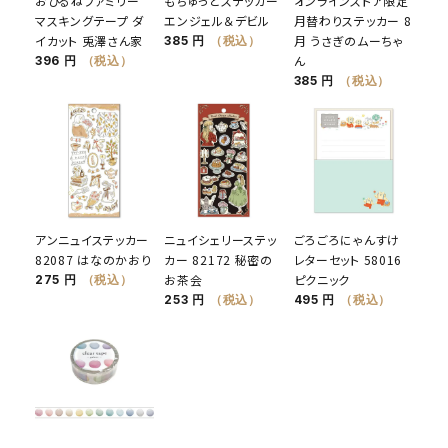
おひるねファミリー
もちゅっとステッカー
オンラインストア限定
マスキングテープ ダ
エンジェル＆デビル
月替わりステッカー 8
イカット 兎澤さん家
月 うさぎのムーちゃ
385 円
（税込）
ん
396 円
（税込）
385 円
（税込）
アンニュイステッカー
ニュイシェリーステッ
ごろごろにゃんすけ
82087 はなのかおり
カー 82172 秘密の
レターセット 58016
お茶会
ピクニック
275 円
（税込）
253 円
（税込）
495 円
（税込）