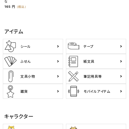
な
165 円
（税込）
アイテム
シール
テープ
ふせん
紙文具
文具小物
筆記用具等
雑貨
モバイルアイテム
キャラクター