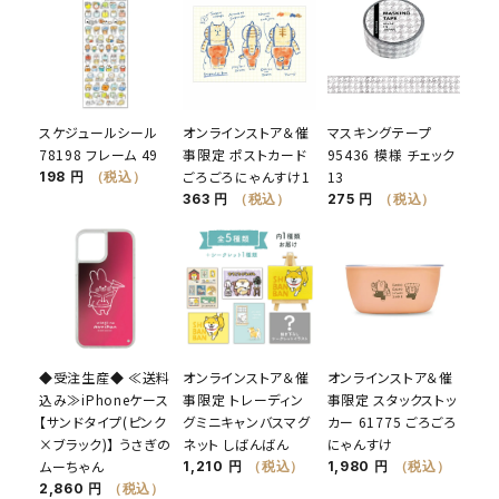
スケジュールシール
オンラインストア＆催
マスキングテープ
78198 フレーム 49
事限定 ポストカード
95436 模様 チェック
ごろごろにゃんすけ1
13
198 円
（税込）
363 円
（税込）
275 円
（税込）
◆受注生産◆ ≪送料
オンラインストア＆催
オンラインストア＆催
込み≫iPhoneケース
事限定 トレーディン
事限定 スタックストッ
【サンドタイプ(ピンク
グミニキャンバスマグ
カー 61775 ごろごろ
×ブラック)】 うさぎの
ネット しばんばん
にゃんすけ
ムーちゃん
1,210 円
（税込）
1,980 円
（税込）
2,860 円
（税込）