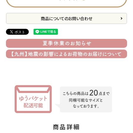
プライバシーポリシー
商品についてのお問い合わせ
特定商取引法について
お問い合わせ
ACCOUNT MENU
ようこそ ゲスト 様
meeting_room
person
ログイン
会員登録
公式
デコ部
公式
公式
商品詳細