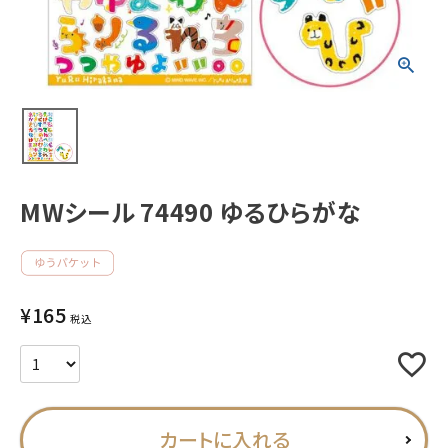
新着商品
人気商品から探す
モチーフから探す
MWシール 74490 ゆるひらがな
キャラクターから探す
アイテムから探す
¥
165
INFORMATION
税込
お知らせ
ご利用ガイド
カートに入れる
よくあるご質問