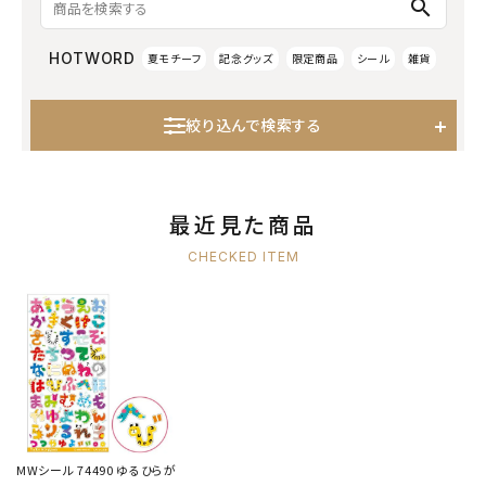
search
HOTWORD
夏モチーフ
記念グッズ
限定商品
シール
雑貨
絞り込んで検索する
最近見た商品
CHECKED ITEM
MWシール 74490 ゆるひらが