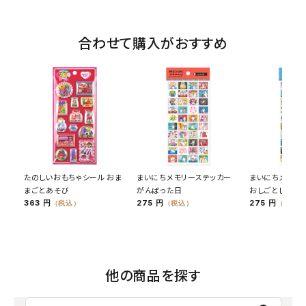
合わせて購入がおすすめ
たのしいおもちゃシール おま
まいにちメモリーステッカー
まいにちメモリ
まごとあそび
がんばった日
おしごとした日
363 円
275 円
275 円
（税込）
（税込）
（税込）
他の商品を探す