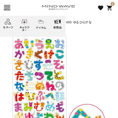
0
favorite
shopping_cart
HOME
すべての商品
MWシール 74490 ゆるひらがな
モチーフ
キャラク
新商品
アイテム
search
タ－
ごろごろ
絞り込み検索
たべもの
しばんばん
どうぶつ
シール
テープ
にゃんすけ
うさぎの
ぴよこ豆
ふせん
紙文具
花・植物
ムーちゃん
だっとちゃん
文具小物
ばいばいべあ
筆記用具等
ようこそ
モバイル
雑貨
ゆるあにまる
かわうそ
アイテム
ツンダちゃん
ウサコレフレンズ
MWシール 74490 ゆるひらが
一期一会
その他
な
165 円
（税込）