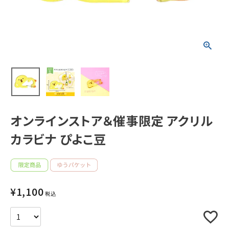
新着商品
人気商品から探す
モチーフから探す
キャラクターから探す
オンラインストア＆催事限定 アクリル
カラビナ ぴよこ豆
アイテムから探す
INFORMATION
¥
1,100
お知らせ
税込
ご利用ガイド
よくあるご質問