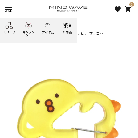
0
favorite
shopping_cart
HOME
すべての商品
モチーフ
キャラク
新商品
アイテム
search
オンラインストア＆催事限定 アクリルカラビナ ぴよこ豆
タ－
ごろごろ
絞り込み検索
たべもの
しばんばん
どうぶつ
シール
テープ
にゃんすけ
うさぎの
ぴよこ豆
ふせん
紙文具
花・植物
ムーちゃん
だっとちゃん
文具小物
ばいばいべあ
筆記用具等
ようこそ
モバイル
雑貨
ゆるあにまる
かわうそ
アイテム
ツンダちゃん
ウサコレフレンズ
オンラインストア＆催事限定
一期一会
その他
アクリルカラビナ ぴよこ豆
1,100 円
（税込）