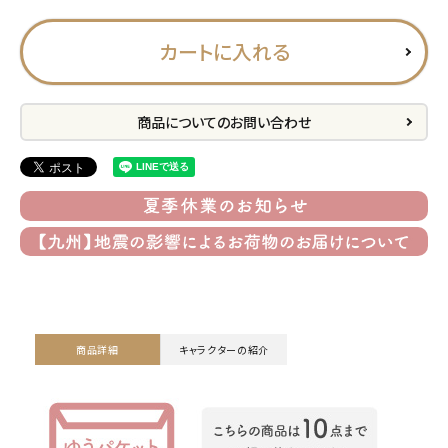
プライバシーポリシー
カートに入れる
特定商取引法について
お問い合わせ
商品についてのお問い合わせ
ACCOUNT MENU
ようこそ ゲスト 様
meeting_room
person
ログイン
会員登録
公式
デコ部
公式
公式
商品詳細
キャラクターの紹介