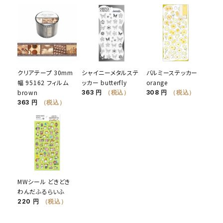
クリアテープ 30mm
シャイニーメタルステ
バルミーステッカー
幅 95162 フィルム
ッカー butterfly
orange
brown
363 円
（税込）
308 円
（税込）
363 円
（税込）
MWシール どきどき
わんだふるらいふ
220 円
（税込）