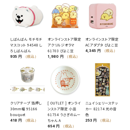
しばんばん モチモチ
オンラインストア限定
オンラインストア限定
マスコット 94548 し
アクリルジオラマ
ACアダプタ ぴよこ豆
ろしばんばん
61703 ぴよこ豆
4,345 円
（税込）
935 円
（税込）
1,980 円
（税込）
クリアテープ 箔押し
[ OUTLET ] オンライ
ニュイシェリーステッ
30mm幅 95166
ンストア限定 小皿
カー 82174 光の音
bouquet
61754 うさぎのムー
色
ちゃん A
418 円
（税込）
253 円
（税込）
654 円
（税込）