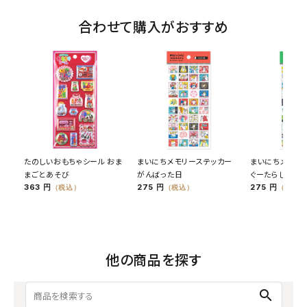
合わせて購入がおすすめ
たのしいおもちゃシール おま
まいにちメモリーステッカー
まいにちメモリ
まごとあそび
がんばった日
ぐーたらした日
363 円
275 円
275 円
（税込）
（税込）
（税込）
他の商品を探す
search