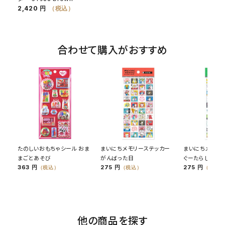
2,420 円
（税込）
合わせて購入がおすすめ
たのしいおもちゃシール おま
まいにちメモリーステッカー
まいにちメモリ
まごとあそび
がんばった日
ぐーたらした日
363 円
275 円
275 円
（税込）
（税込）
（税込）
他の商品を探す