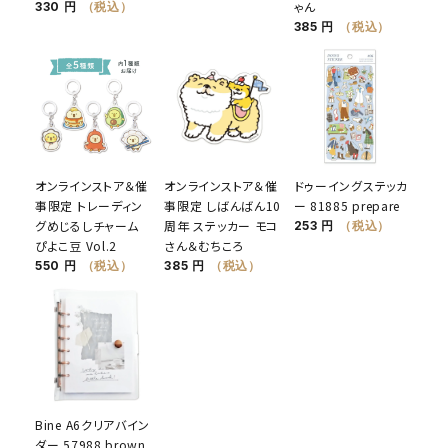
ゃん
330 円
（税込）
385 円
（税込）
オンラインストア＆催
オンラインストア＆催
ドゥーイングステッカ
事限定 トレーディン
事限定 しばんばん10
ー 81885 prepare
グめじるしチャーム
周年 ステッカー モコ
253 円
（税込）
ぴよこ豆 Vol.2
さん＆むちころ
550 円
（税込）
385 円
（税込）
Bine A6クリアバイン
ダー 57988 brown