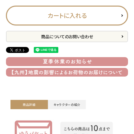
プライバシーポリシー
カートに入れる
特定商取引法について
お問い合わせ
商品についてのお問い合わせ
ACCOUNT MENU
ようこそ ゲスト 様
meeting_room
person
ログイン
会員登録
公式
デコ部
公式
公式
商品詳細
キャラクターの紹介