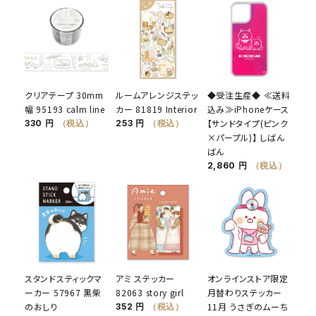
クリアテープ 30mm
ルームアレンジステッ
◆受注生産◆ ≪送料
幅 95193 calm line
カー 81819 Interior
込み≫iPhoneケース
【サンドタイプ(ピンク
330 円
（税込）
253 円
（税込）
×パープル)】 しばん
ばん
2,860 円
（税込）
スタンドスティックマ
アミ ステッカー
オンラインストア限定
ーカー 57967 黒柴
82063 story girl
月替わりステッカー
のおしり
11月 うさぎのムーち
352 円
（税込）