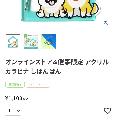
新着商品
人気商品から探す
モチーフから探す
キャラクターから探す
オンラインストア＆催事限定 アクリル
カラビナ しばんばん
アイテムから探す
INFORMATION
¥
1,100
お知らせ
税込
ご利用ガイド
よくあるご質問