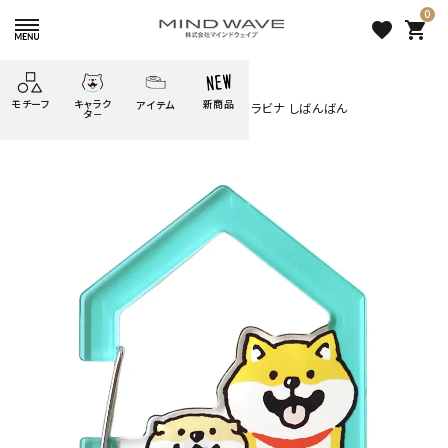
0
favorite
shopping_cart
HOME
すべての商品
モチーフ
キャラク
新商品
アイテム
search
オンラインストア＆催事限定 アクリルカラビナ しばんばん
タ－
ごろごろ
絞り込み検索
たべもの
しばんばん
どうぶつ
シール
テープ
にゃんすけ
うさぎの
ぴよこ豆
ふせん
紙文具
花・植物
ムーちゃん
だっとちゃん
文具小物
ばいばいべあ
筆記用具等
ようこそ
モバイル
雑貨
ゆるあにまる
かわうそ
アイテム
ツンダちゃん
ウサコレフレンズ
オンラインストア＆催事限定
一期一会
その他
アクリルカラビナ しばんばん
1,100 円
（税込）