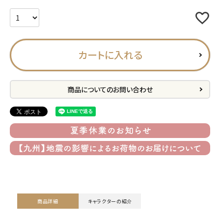
プライバシーポリシー
特定商取引法について
お問い合わせ
カートに入れる
ACCOUNT MENU
ようこそ ゲスト 様
商品についてのお問い合わせ
meeting_room
person
ログイン
会員登録
公式
デコ部
公式
公式
商品詳細
キャラクターの紹介