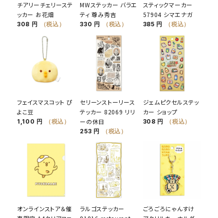
チアリーチェリーステ
MWステッカー バラエ
スティックマーカー
ッカー お花畑
ティ 尊み秀吉
57904 シマエナガ
308 円
（税込）
330 円
（税込）
385 円
（税込）
フェイスマスコット ぴ
セリーンストーリース
ジェムピクセルステッ
よこ豆
テッカー 82069 リリ
カー ショップ
ーの休日
1,100 円
（税込）
308 円
（税込）
253 円
（税込）
オンラインストア＆催
ラルゴステッカー
ごろごろにゃんすけ