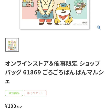
新着商品
人気商品から探す
モチーフから探す
キャラクターから探す
オンラインストア＆催事限定 ショップ
アイテムから探す
バッグ 61869 ごろごろばんばんマルシ
INFORMATION
ェ
お知らせ
ご利用ガイド
¥
100
税込
よくあるご質問