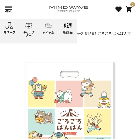
0
favorite
shopping_cart
HOME
すべての商品
モチーフ
キャラク
新商品
アイテム
search
オンラインストア＆催事限定 ショップバッグ 61869 ごろごろばんばんマ
タ－
ルシェ
ごろごろ
絞り込み検索
たべもの
しばんばん
どうぶつ
シール
テープ
にゃんすけ
うさぎの
ぴよこ豆
ふせん
紙文具
花・植物
ムーちゃん
だっとちゃん
文具小物
ばいばいべあ
筆記用具等
ようこそ
モバイル
雑貨
ゆるあにまる
かわうそ
アイテム
ツンダちゃん
ウサコレフレンズ
オンラインストア＆催事限定
一期一会
その他
ショップバッグ 61869 ごろご
ろばんばんマルシェ
100 円
（税込）