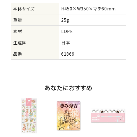
本体サイズ
H450×W350×マチ60mm
重量
25g
素材
LDPE
生産国
日本
品番
61869
あなたにおすすめ