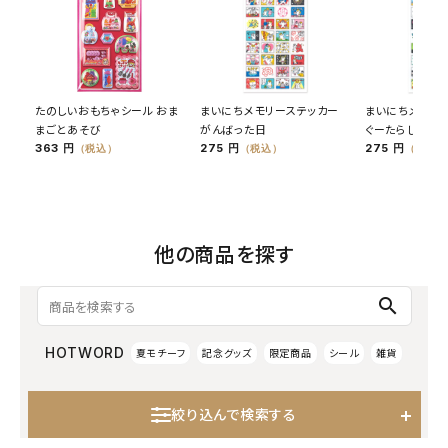
たのしいおもちゃシール おま
まいにちメモリーステッカー
まいにちメモリ
まごとあそび
がんばった日
ぐーたらした日
363 円
275 円
275 円
（税込）
（税込）
（税込）
他の商品を探す
search
HOTWORD
夏モチーフ
記念グッズ
限定商品
シール
雑貨
絞り込んで検索する