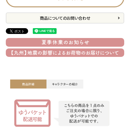
プライバシーポリシー
商品についてのお問い合わせ
特定商取引法について
お問い合わせ
ACCOUNT MENU
ようこそ ゲスト 様
meeting_room
person
ログイン
会員登録
商品詳細
キャラクターの紹介
公式
デコ部
公式
公式