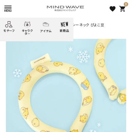
0
favorite
shopping_cart
HOME
すべての商品
やわらかアイシーネック ぴよこ豆
モチーフ
キャラク
新商品
アイテム
search
タ－
ごろごろ
絞り込み検索
たべもの
しばんばん
どうぶつ
シール
テープ
にゃんすけ
うさぎの
ぴよこ豆
ふせん
紙文具
花・植物
ムーちゃん
だっとちゃん
文具小物
ばいばいべあ
筆記用具等
ようこそ
モバイル
雑貨
ゆるあにまる
かわうそ
アイテム
ツンダちゃん
ウサコレフレンズ
やわらかアイシーネック ぴよ
一期一会
その他
こ豆
1,980 円
（税込）