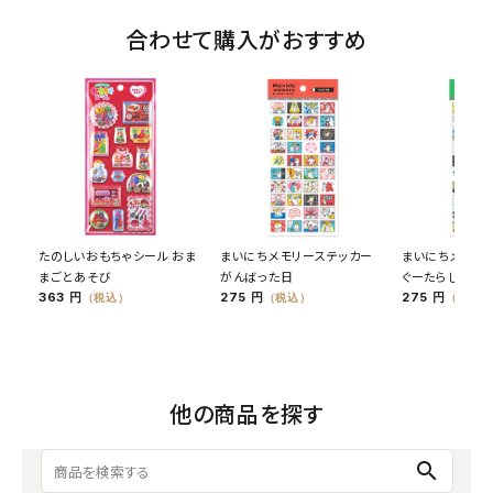
合わせて購入がおすすめ
たのしいおもちゃシール おま
まいにちメモリーステッカー
まいにちメモリ
まごとあそび
がんばった日
ぐーたらした日
363 円
275 円
275 円
（税込）
（税込）
（税込）
他の商品を探す
search