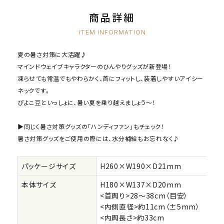
商品詳細
ITEM INFORMATION
夏の暑さ対策に大活躍♪
マインドウェイブキャラクターのひんやりグッズが新登場！
凍らせても常温でもやわらかく、首にフィットし、装着しやすいアイシー
ネックです。
ぴよこ豆といっしょに、暑い夏を乗り越えましょう～！
▶同じく暑さ対策グッズの「ハンディファン」もチェック！
暑さ対策グッズをご使用の際には、水分補給もお忘れなく♪
パッケージサイズ
H260×W190×D21mm
本体サイズ
H180×W137×D20mm
<首周り>28～38cm（目安）
<内側直径>約11cm（±5mm）
<内周長さ>約33cm