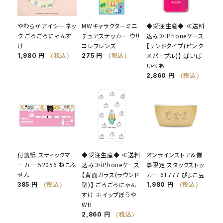
やわらかアイシーネッ
MWキャラクターミニ
◆受注生産◆ ≪送料
ク ごろごろにゃんす
チュアステッカー ウサ
込み≫iPhoneケース
け
コレフレンズ
【サンドタイプ(ピンク
×パープル)】 ばいば
1,980 円
（税込）
275 円
（税込）
いべあ
2,860 円
（税込）
付箋紙 スティックマ
◆受注生産◆ ≪送料
オンラインストア＆催
ーカー 52056 ねこふ
込み≫iPhoneケース
事限定 スタックストッ
せん
【背面ガラス(ラウンド
カー 61777 ぴよこ豆
型)】 ごろごろにゃん
385 円
（税込）
1,980 円
（税込）
すけ ホイップぼうや
WH
2,860 円
（税込）