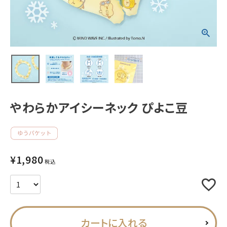
新着商品
人気商品から探す
モチーフから探す
やわらかアイシーネック ぴよこ豆
キャラクターから探す
アイテムから探す
¥
1,980
INFORMATION
税込
お知らせ
ご利用ガイド
カートに入れる
よくあるご質問