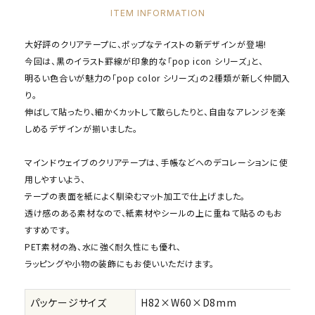
ITEM INFORMATION
大好評のクリアテープに、ポップなテイストの新デザインが登場!
今回は、黒のイラスト罫線が印象的な「pop icon シリーズ」と、
明るい色合いが魅力の「pop color シリーズ」の2種類が新しく仲間入
り。
伸ばして貼ったり、細かくカットして散らしたりと、自由なアレンジを楽
しめるデザインが揃いました。
マインドウェイブのクリアテープは、手帳などへのデコレーションに使
用しやすいよう、
テープの表面を紙によく馴染むマット加工で仕上げました。
透け感のある素材なので、紙素材やシールの上に重ねて貼るのもお
すすめです。
PET素材の為、水に強く耐久性にも優れ、
ラッピングや小物の装飾にもお使いいただけます。
パッケージサイズ
H82×W60×D8mm