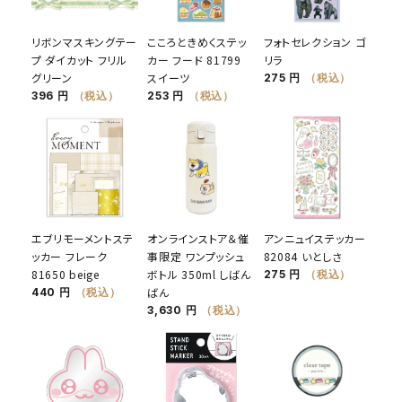
リボンマスキングテー
こころときめくステッ
フォトセレクション ゴ
プ ダイカット フリル
カー フード 81799
リラ
グリーン
スイーツ
275 円
（税込）
396 円
（税込）
253 円
（税込）
エブリモーメントステ
オンラインストア＆催
アンニュイステッカー
ッカー フレーク
事限定 ワンプッシュ
82084 いとしさ
81650 beige
ボトル 350ml しばん
275 円
（税込）
ばん
440 円
（税込）
3,630 円
（税込）