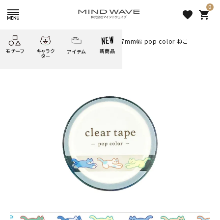
0
favorite
shopping_cart
HOME
すべての商品
クリアテープ 7mm幅 pop color ねこ
モチーフ
キャラク
新商品
アイテム
search
タ－
ごろごろ
絞り込み検索
たべもの
しばんばん
どうぶつ
シール
テープ
にゃんすけ
うさぎの
ぴよこ豆
ふせん
紙文具
花・植物
ムーちゃん
だっとちゃん
文具小物
ばいばいべあ
筆記用具等
ようこそ
モバイル
雑貨
ゆるあにまる
かわうそ
アイテム
ツンダちゃん
ウサコレフレンズ
クリアテープ 7mm幅 pop
一期一会
その他
color ねこ
253 円
（税込）