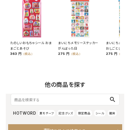
たのしいおもちゃシール おま
まいにちメモリーステッカー
まいにちメモリ
まごとあそび
がんばった日
おしごとした日
363 円
275 円
275 円
（税込）
（税込）
（税込）
他の商品を探す
search
HOTWORD
夏モチーフ
記念グッズ
限定商品
シール
雑貨