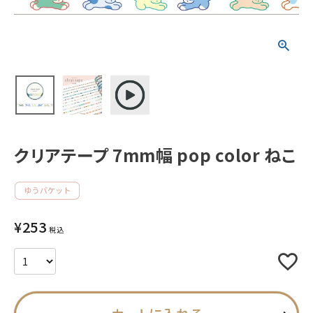
新着商品
人気商品から探す
モチーフから探す
クリアテープ 7mm幅 pop color ねこ
キャラクターから探す
アイテムから探す
INFORMATION
¥
253
税込
お知らせ
ご利用ガイド
よくあるご質問